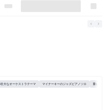
Previous
Next
の壮大なオーケストラテーマ
マイナーキーのジャズピアノソロ
重いベース