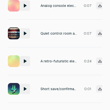
Analog console electrical hum Warm analog mixing console hum, subtle electrical studio tone Очень тихий слой. Не должен звучать как “поломка” или гул трансформатора. Volume: -36 to -30 dB
0:07
Quiet control room ambience: analog console hum, soft HVAC airflow, subtle electronic equipment fan noise, distant tape machine flutter. Minimalist studio atmosphere with dampened acoustics and a faint 60Hz mains hum. Perfect for a late-night mixing session. Volume: -34 to -28 dB.
0:07
A retro-futuristic electromagnetic sensor detecting rising energy. Slow analog beeps at first, gradually speeding up over 5 seconds, with subtle magnetic pulses, relay clicks, warm electrical hum and vintage laboratory device texture. Elegant sci-fi sound, not harsh, no music, no voice.
0:24
Short save/confirmation sound effect — a smooth descending two-note chime (like a soft 'ding-dong' or 'pop-down'), warm and reassuring synth or bell tone, conveys completion and safety, gentle and satisfying with a light shimmer or sparkle tail, no harsh or jarring elements, duration under 1 second, similar to a 'progress saved' or 'checkpoint reached' sound in mobile/simulator games, instrumental only, clean and polished
0:01