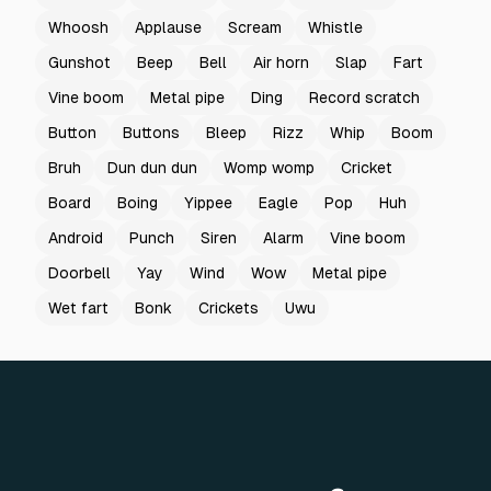
Whoosh
Applause
Scream
Whistle
Gunshot
Beep
Bell
Air horn
Slap
Fart
Vine boom
Metal pipe
Ding
Record scratch
Button
Buttons
Bleep
Rizz
Whip
Boom
Bruh
Dun dun dun
Womp womp
Cricket
Board
Boing
Yippee
Eagle
Pop
Huh
Android
Punch
Siren
Alarm
Vine boom
Doorbell
Yay
Wind
Wow
Metal pipe
Wet fart
Bonk
Crickets
Uwu