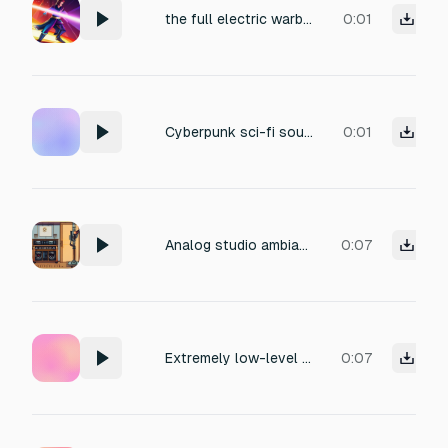
the full electric warble of a lightsaber
0:01
Cyberpunk sci-fi sound effect: a netrunner quickhack overheat signature, blending harsh digital glitching with rapid granular modulation, deep sub-bass pulses, and layered white noise bursts. The texture evokes a high-frequency digital 'cooking' crackle cutting through a heavy, pulsating bass drone. Perfect for cyberpunk atmosphere, with a chaotic, technological intensity. Include aggressive distortion, bit-crushing, and sweeping filter effects to simulate system overheating.
0:01
Analog studio ambiance: warm mixing console hum, subtle 60Hz electrical tone, gentle tube amp hiss, dusty console noise, soft crackle, vintage recording environment, calm and nostalgic mood, perfect for background atmosphere in a studio scene, detailed and realistic
0:07
Extremely low-level analog mixing console electrical hum, subtle and warm, with a faint 60Hz AC line tone and gentle preamp hiss. Captures the ambient studio floor noise from a vintage Neve or API console. Not a broken transformer buzz or hardware failure sound. Perfect for adding analog warmth to a silent room or as a background layer. Volume: barely audible, like a soft breath.
0:07