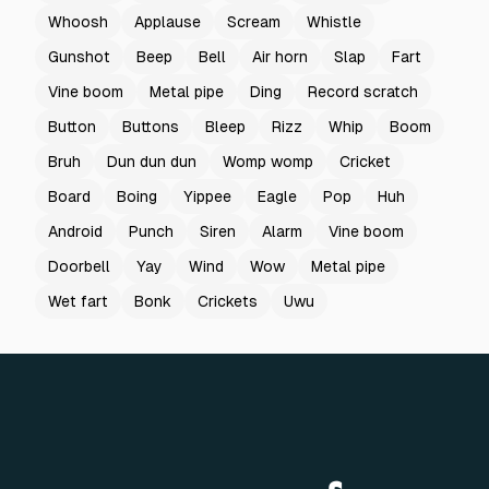
Whoosh
Applause
Scream
Whistle
Gunshot
Beep
Bell
Air horn
Slap
Fart
Vine boom
Metal pipe
Ding
Record scratch
Button
Buttons
Bleep
Rizz
Whip
Boom
Bruh
Dun dun dun
Womp womp
Cricket
Board
Boing
Yippee
Eagle
Pop
Huh
Android
Punch
Siren
Alarm
Vine boom
Doorbell
Yay
Wind
Wow
Metal pipe
Wet fart
Bonk
Crickets
Uwu