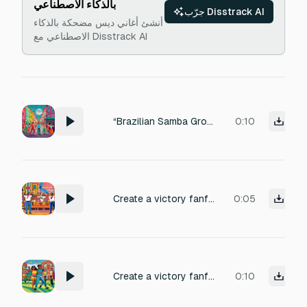
بالذكاء الاصطناعي
جرّب Disstrack AI
أنشئ أغاني ديس مضحكة بالذكاء
الاصطناعي مع Disstrack AI
“Brazilian Samba Groove” – Epidemic Sound
0:10
Create a victory fanfare in the style of Final Fantasy victore fanfare, but with a Brazilian samba twist
0:05
Create a victory fanfare in the style of Final Fantasy victore fanfare, but with a Brazilian samba twist
0:10