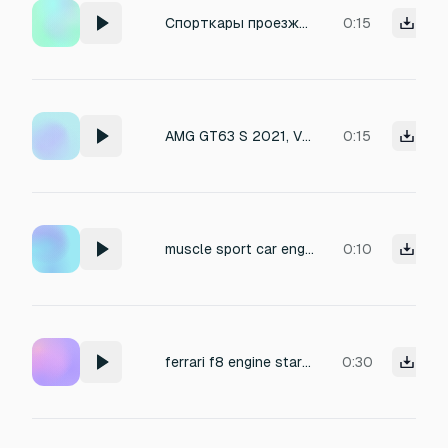
Спорткары проезжающие мимо камеры
0:15
AMG GT63 S 2021, V8 Biturbo, HJS 200-cell cats and ceramic OPFs, flaps fully open. Partial throttle at 3000–4000 RPM. Metallic, sharp tone with turbo spool, deep exhaust growl, clean rasp, no drone. Exterior rear mic, Race mode, no background noise.
0:15
muscle sport car engine loop
0:10
ferrari f8 engine starting and accelerate fast on a long track
0:30