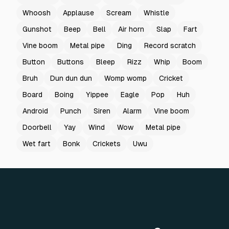
Whoosh
Applause
Scream
Whistle
Gunshot
Beep
Bell
Air horn
Slap
Fart
Vine boom
Metal pipe
Ding
Record scratch
Button
Buttons
Bleep
Rizz
Whip
Boom
Bruh
Dun dun dun
Womp womp
Cricket
Board
Boing
Yippee
Eagle
Pop
Huh
Android
Punch
Siren
Alarm
Vine boom
Doorbell
Yay
Wind
Wow
Metal pipe
Wet fart
Bonk
Crickets
Uwu