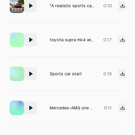
"A realistic sports car doing a 10-second burnout on asphalt, tires screeching loudly, engine revving aggressively, with smoke
0:10
toyota supra mk4 with big exhaust and turbo
0:17
Sports car start
0:15
Mercedes-AMG one sounds
0:11