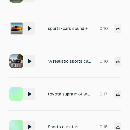
sports-cars sound effects
0:10
"A realistic sports car doing a 10-second burnout on asphalt, tires screeching loudly, engine revving aggressively, with smoke
0:10
toyota supra mk4 with big exhaust and turbo
0:17
Sports car start
0:15