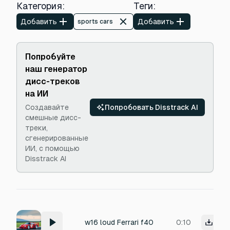
Категория
:
Теги
:
Добавить
Добавить
sports cars
Попробуйте
наш генератор
дисс-треков
на ИИ
Создавайте
Попробовать Disstrack AI
смешные дисс-
треки,
сгенерированные
ИИ, с помощью
Disstrack AI
w16 loud Ferrari f40
0:10