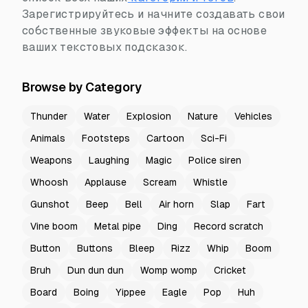
Зарегистрируйтесь и начните создавать свои
собственные звуковые эффекты на основе
ваших текстовых подсказок.
Browse by Category
Thunder
Water
Explosion
Nature
Vehicles
Animals
Footsteps
Cartoon
Sci-Fi
Weapons
Laughing
Magic
Police siren
Whoosh
Applause
Scream
Whistle
Gunshot
Beep
Bell
Air horn
Slap
Fart
Vine boom
Metal pipe
Ding
Record scratch
Button
Buttons
Bleep
Rizz
Whip
Boom
Bruh
Dun dun dun
Womp womp
Cricket
Board
Boing
Yippee
Eagle
Pop
Huh