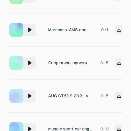
Mercedes-AMG one sounds
0:11
Спорткары проезжающие мимо камеры
0:15
AMG GT63 S 2021, V8 Biturbo, HJS 200-cell cats and ceramic OPFs, flaps fully open. Partial throttle at 3000–4000 RPM. Metallic, sharp tone with turbo spool, deep exhaust growl, clean rasp, no drone. Exterior rear mic, Race mode, no background noise.
0:15
muscle sport car engine loop
0:10