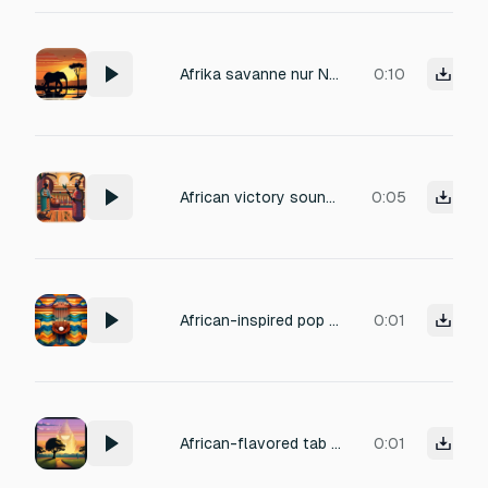
Afrika savanne nur Natur
0:10
African victory sound: bright talking drum roll, cheerful kalimba flourish, subtle shakers, energetic
0:05
African-inspired pop sound for closing/cancelling: soft kalimba pluck, muted shaker, gentle fade,
0:01
African-flavored tab switch sound with light kalimba glide, soft pizzicato string, subtle percussion shimmer.
0:01