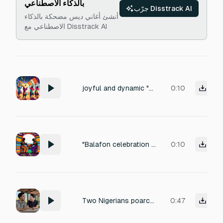
بالذكاء الاصطناعي
جرّب Disstrack AI
أنشئ أغاني ديس مضحكة بالذكاء
الاصطناعي مع Disstrack AI
joyful and dynamic "Balafon celebration jingle, short cheerful melody, African style". "Djembe hit with kalimba sparkle, achievement unlocked sound"
0:10
"Balafon celebration jingle, short cheerful melody, African style". "Djembe hit with kalimba sparkle, achievement unlocked sound"
0:10
Two Nigerians poarchers has one is 23 year-old and the other is 20 year old animals caged has the poarchers laughing and continue laughing has the 23 year old lift his head up laughing and keep it up
0:47