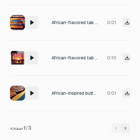
African-flavored tab switch sound with light kalimba glide, soft pizzicato string, subtle percussion shimmer.
0:01
African-flavored tab switch sound with light kalimba glide, soft pizzicato string, subtle percussion shimmer.
0:10
African-inspired button tap with soft wood click, subtle marimba pluck, gentle wind chime accent
0:01
3
/
1
صفحة
Previous
Next