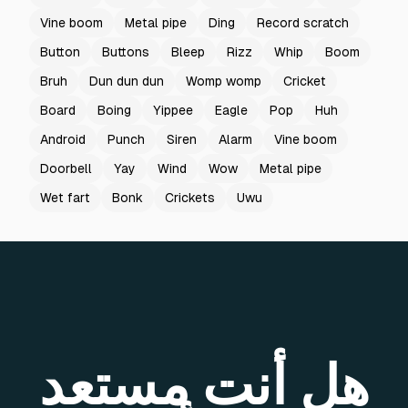
Vine boom
Metal pipe
Ding
Record scratch
Button
Buttons
Bleep
Rizz
Whip
Boom
Bruh
Dun dun dun
Womp womp
Cricket
Board
Boing
Yippee
Eagle
Pop
Huh
Android
Punch
Siren
Alarm
Vine boom
Doorbell
Yay
Wind
Wow
Metal pipe
Wet fart
Bonk
Crickets
Uwu
هل أنت مستعد