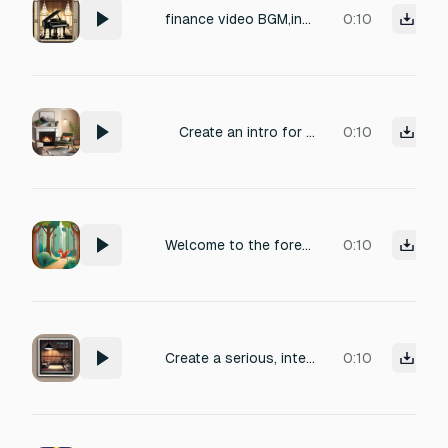
finance video BGM,inspiring, with violin,piano and more
0:10
Create an intro for a podcast that calmly talks about life struggles and family topics. - Tone: calm, neutral, not emotionally charged - Suitable for narration, short (about 10–15 seconds) - Make it inviting so listeners feel relaxed and ready to listen - Example style: "This is a podcast where we calmly talk about life struggles and family matters."
0:10
Welcome to the forest telling noise with dangerous scared and with scary background music
0:10
Create a serious, intense, and journalistic background score for an exposé documentary (political/educational scam).
0:10