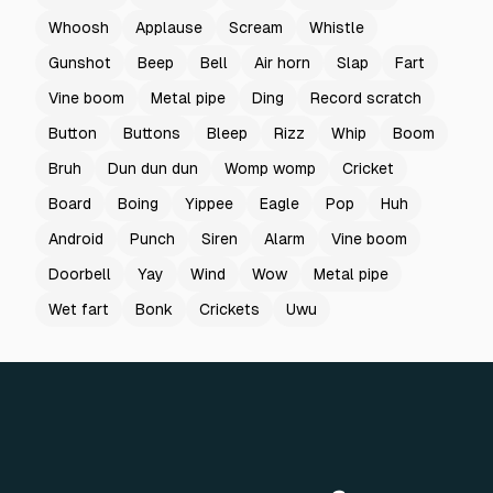
Whoosh
Applause
Scream
Whistle
Gunshot
Beep
Bell
Air horn
Slap
Fart
Vine boom
Metal pipe
Ding
Record scratch
Button
Buttons
Bleep
Rizz
Whip
Boom
Bruh
Dun dun dun
Womp womp
Cricket
Board
Boing
Yippee
Eagle
Pop
Huh
Android
Punch
Siren
Alarm
Vine boom
Doorbell
Yay
Wind
Wow
Metal pipe
Wet fart
Bonk
Crickets
Uwu