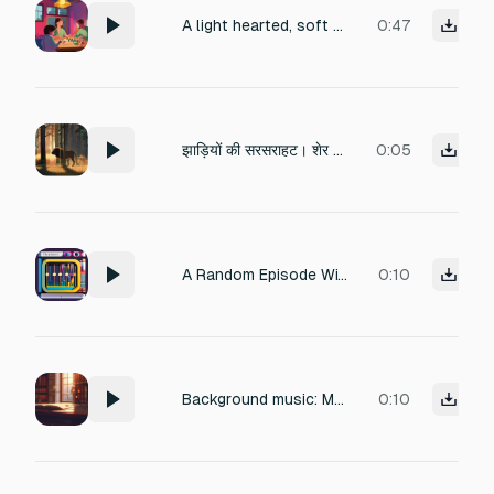
A light hearted, soft and poppy BGM for a simple family game. It should be able to repeat seamlessly
0:47
झाड़ियों की सरसराहट। शेर की गहरी गुर्राहट। हल्की हवा और जंगल की खामोशी। बैकग्राउंड म्यूज़िक: सस्पेंस और ड्रामेटिक टोन।
0:05
A Random Episode With Background music, Characer Voices Speaking Gibberish, ambience noises, sound effects
0:10
Background music: Mystery build-up with plucked strings and soft xylophone SFX: Light “sniff sniff,” squeaky floorboard, magnifying glass “ting” effect, rustling paper
0:10