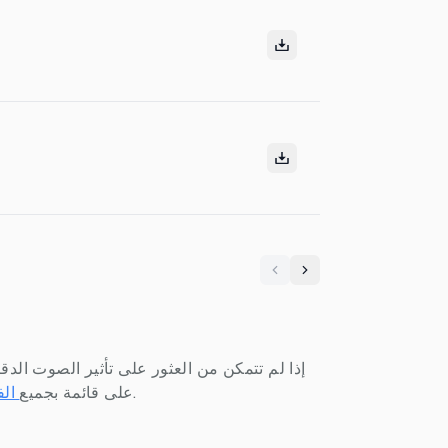
Previous
Next
إذا لم تتمكن من العثور على تأثير الصوت الدق
قم بالتسجيل للحصول على حساب وابدأ في إنشاء تأثيرات الصوت الخاصة بك من نصوصك المحددة.
على قائمة بجميع
الف