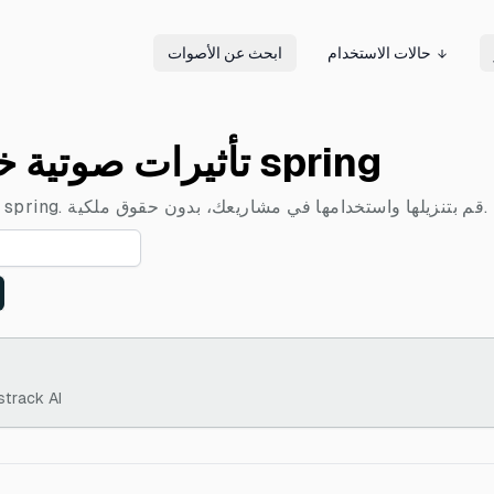
حالات الاستخدام
ابحث عن الأصوات
تأثيرات صوتية خالية من حقوق الملكية spring
استكشف مكتبتنا من التأثيرات الصوتية المجانية spring. قم بتنزيلها واستخدامها في مشاريعك، بدون حقوق ملكية.
أنشئ أغاني ديس مضحكة بالذكاء الاصطنا