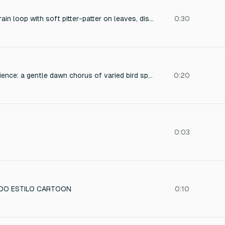
A steady, immersive rain loop with soft pitter-patter on leaves, distant low rumbles of thunder, and a gentle breeze, recorded in a dense forest clearing during a light spring shower, offering a calming, natural ambience perfect for meditation or sleep.
0:30
A serene forest ambience: a gentle dawn chorus of varied bird species (robins, thrushes, and warblers) in a dense deciduous woodland. Birds chirp at a relaxed, organic rhythm with occasional fluttering wings. Soft wind rustles leaves in the background, and a distant trickling stream adds subtle water texture. Field recording with natural reverb and spatial depth, free of human-made noise, capturing the tranquil atmosphere of an early spring morning.
0:20
0:03
NDO ESTILO CARTOON
0:10