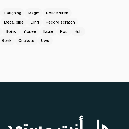
Laughing
Magic
Police siren
Metal pipe
Ding
Record scratch
Boing
Yippee
Eagle
Pop
Huh
Bonk
Crickets
Uwu
هل أنت مستعد ل