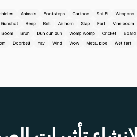
ehicles
Animals
Footsteps
Cartoon
Sci-Fi
Weapons
Gunshot
Beep
Bell
Air horn
Slap
Fart
Vine boom
Boom
Bruh
Dun dun dun
Womp womp
Cricket
Board
oom
Doorbell
Yay
Wind
Wow
Metal pipe
Wet fart
إنشاء تأثيرات الص