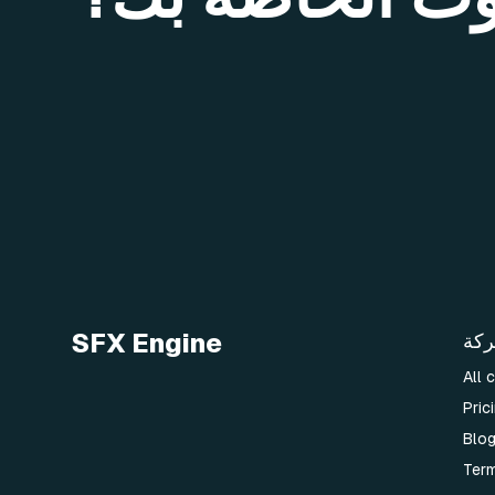
SFX Engine
ركة
All 
Pric
Blo
Term