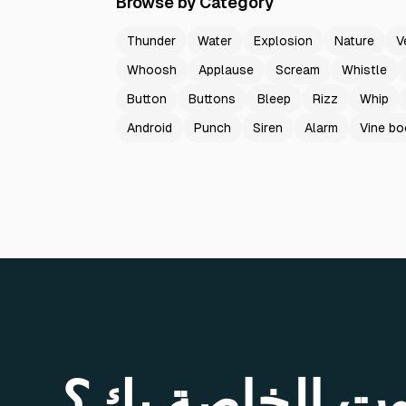
Browse by Category
Thunder
Water
Explosion
Nature
V
Whoosh
Applause
Scream
Whistle
Button
Buttons
Bleep
Rizz
Whip
Android
Punch
Siren
Alarm
Vine b
وت الخاصة بك؟