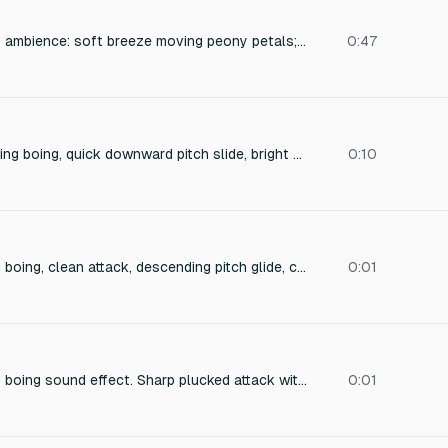
Gentle spring garden ambience: soft breeze moving peony petals; faint, airy rustle and light leaf touches; no birds, no traffic; intimate, poetic, ASMR-friendly; natural reverb, slow dynamics, very clean tone.
0:47
Cartoon metallic spring boing, quick downward pitch slide, bright but smooth, resonant and twangy, short fast decay, softer attack (less sharp).
0:10
Short metallic spring boing, clean attack, descending pitch glide, cartoon-like, resonant and twangy, fast decay (~0.5 seconds), slightly softer and less sharp overall
0:01
Short metallic spring boing sound effect. Sharp plucked attack with a smooth downward pitch glide. Bright and twangy, resonant coil timbre. Ends cleanly with a softer, less piercing high-frequency tail (not too sharp). Duration about 0.5s with quick decay
0:01