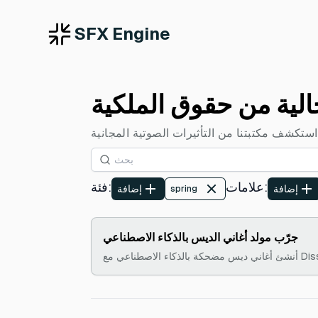
SFX Engine
:
علامات
:
فئة
إضافة
إضافة
spring
جرّب مولد أغاني الديس بالذكاء الاصطناعي
عي مع Disstrack AI