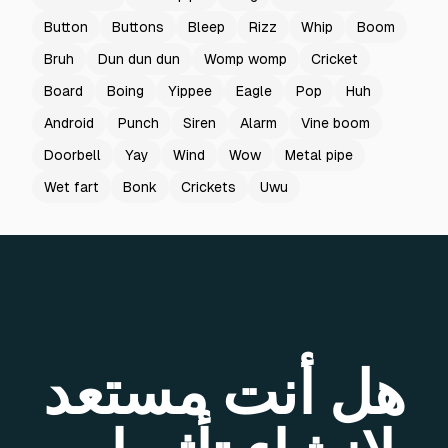
Button
Buttons
Bleep
Rizz
Whip
Boom
Bruh
Dun dun dun
Womp womp
Cricket
Board
Boing
Yippee
Eagle
Pop
Huh
Android
Punch
Siren
Alarm
Vine boom
Doorbell
Yay
Wind
Wow
Metal pipe
Wet fart
Bonk
Crickets
Uwu
هل أنت مستعد