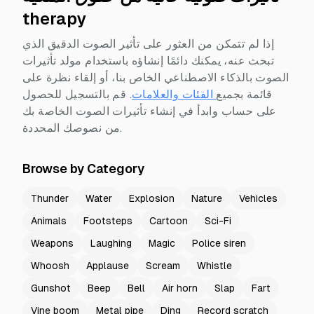
therapy
إذا لم تتمكن من العثور على تأثير الصوت الدقيق الذي
تبحث عنه، يمكنك دائمًا إنشاؤه باستخدام مولد تأثيرات
الصوت بالذكاء الاصطناعي الخاص بنا، أو إلقاء نظرة على
قائمة بجميع
الفئات والعلامات
.
قم بالتسجيل للحصول
على حساب وابدأ في إنشاء تأثيرات الصوت الخاصة بك
من نصوصك المحددة.
Browse by Category
Thunder
Water
Explosion
Nature
Vehicles
Animals
Footsteps
Cartoon
Sci-Fi
Weapons
Laughing
Magic
Police siren
Whoosh
Applause
Scream
Whistle
Gunshot
Beep
Bell
Air horn
Slap
Fart
Vine boom
Metal pipe
Ding
Record scratch