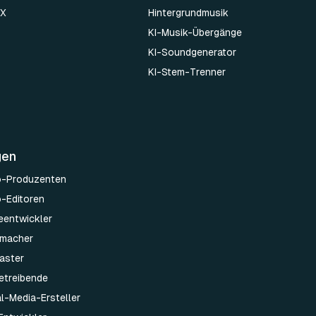
 X
Hintergrundmusik
KI-Musik-Übergänge
KI-Soundgenerator
KI-Stem-Trenner
gen
o-Produzenten
o-Editoren
leentwickler
emacher
aster
etreibende
al-Media-Ersteller