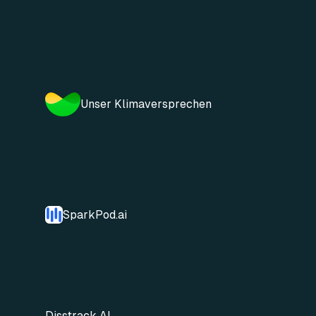
Unser Klimaversprechen
SparkPod.ai
Disstrack AI