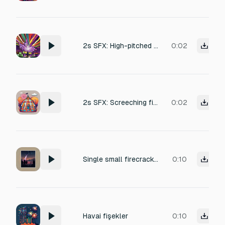
2s SFX: High-pitched firework whistle rising fast, followed by a loud festive "POP" explosion. Layered with a manic Joker voice shouting "Seven!", sinister but celebratory, high energy, professional casino foley
0:02
2s SFX: Screeching firework whistle, sharp pyrotechnic explosion, instant voice clip of a raspy Joker character saying "Seven!", circus atmosphere, loud and punchy, wide stereo, crisp recording
0:02
Single small firecracker burst, outdoor night, natural echo
0:10
Havai fişekler
0:10