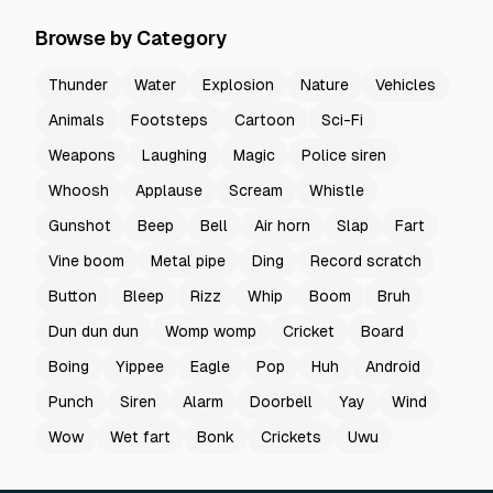
Browse by Category
Thunder
Water
Explosion
Nature
Vehicles
Animals
Footsteps
Cartoon
Sci-Fi
Weapons
Laughing
Magic
Police siren
Whoosh
Applause
Scream
Whistle
Gunshot
Beep
Bell
Air horn
Slap
Fart
Vine boom
Metal pipe
Ding
Record scratch
Button
Bleep
Rizz
Whip
Boom
Bruh
Dun dun dun
Womp womp
Cricket
Board
Boing
Yippee
Eagle
Pop
Huh
Android
Punch
Siren
Alarm
Doorbell
Yay
Wind
Wow
Wet fart
Bonk
Crickets
Uwu