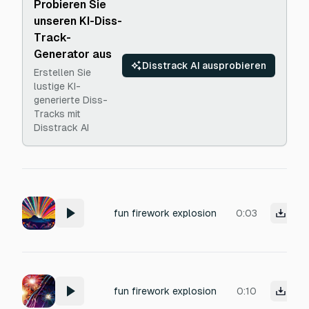
Probieren Sie
unseren KI-Diss-
Track-
Generator aus
Disstrack AI ausprobieren
Erstellen Sie
lustige KI-
generierte Diss-
Tracks mit
Disstrack AI
fun firework explosion
0:03
fun firework explosion
0:10