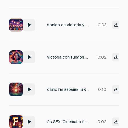
sonido de victoria y petardos
0:03
victoria con fuegos artificiales
0:02
салюты взрывы и фейрверки
0:10
2s SFX: Cinematic firework whistle into a resonant pop, layered with a stylized Joker voice shouting "Seven!", energetic and triumphant, perfect for +7 respin trigger, high-quality studio foley.
0:02