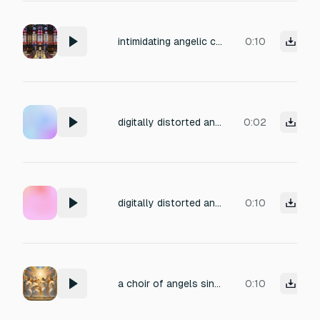
intimidating angelic choirs saying "pray to Azrael"
0:10
digitally distorted angelic choir with wings unfolding, glitched, high pitch
0:02
digitally distorted angelic choir with wings unfolding
0:10
a choir of angels singing a harmonious G note
0:10