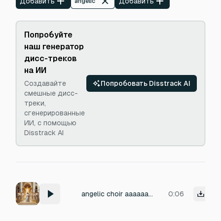
Добавить
Добавить
angelic
Попробуйте
наш генератор
дисс-треков
на ИИ
Создавайте
Попробовать Disstrack AI
смешные дисс-
треки,
сгенерированные
ИИ, с помощью
Disstrack AI
angelic choir aaaaaaah
0:06