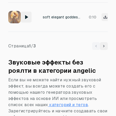
soft elegant goddess chuckle, refined and mysterious lady-like laugh, gentle hmm-hmm tone, graceful and divine, ethereal female voice with subtle echo and reverb, holy aura, radiant and majestic, uplifting yet distant, no background noise
0:10
Страница
1
/
3
Previous
Next
Звуковые эффекты без
роялти в категории angelic
Если вы не можете найти нужный звуковой
эффект, вы всегда можете создать его с
помощью нашего генератора звуковых
эффектов на основе ИИ или просмотреть
список всех наших
категорий и тегов
.
Зарегистрируйтесь и начните создавать свои