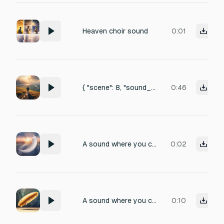
Heaven choir sound
0:01
{ "scene": 8, "sound_effects": "Loud cinematic impact, rushing wind burst, heavenly light flare sound, echo of angelic descent, earthquake rumble fading." },
0:46
A sound where you come back from heaven, a short, but angelic sound, no choir
0:02
A sound where you come back from heaven, a short, but angelic sound, no choir
0:10