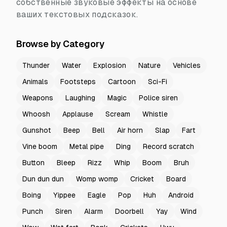
собственные звуковые эффекты на основе
ваших текстовых подсказок.
Browse by Category
Thunder
Water
Explosion
Nature
Vehicles
Animals
Footsteps
Cartoon
Sci-Fi
Weapons
Laughing
Magic
Police siren
Whoosh
Applause
Scream
Whistle
Gunshot
Beep
Bell
Air horn
Slap
Fart
Vine boom
Metal pipe
Ding
Record scratch
Button
Bleep
Rizz
Whip
Boom
Bruh
Dun dun dun
Womp womp
Cricket
Board
Boing
Yippee
Eagle
Pop
Huh
Android
Punch
Siren
Alarm
Doorbell
Yay
Wind