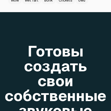
Wow
Wet fart
Bonk
Crickets
Uwu
Готовы
создать
свои
собственные
звуковые