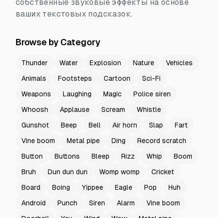
собственные звуковые эффекты на основе
ваших текстовых подсказок.
Browse by Category
Thunder
Water
Explosion
Nature
Vehicles
Animals
Footsteps
Cartoon
Sci-Fi
Weapons
Laughing
Magic
Police siren
Whoosh
Applause
Scream
Whistle
Gunshot
Beep
Bell
Air horn
Slap
Fart
Vine boom
Metal pipe
Ding
Record scratch
Button
Buttons
Bleep
Rizz
Whip
Boom
Bruh
Dun dun dun
Womp womp
Cricket
Board
Boing
Yippee
Eagle
Pop
Huh
Android
Punch
Siren
Alarm
Vine boom