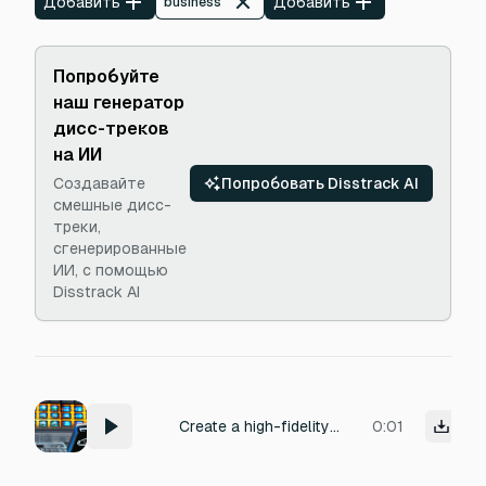
Добавить
Добавить
business
Попробуйте
наш генератор
дисс-треков
на ИИ
Создавайте
Попробовать Disstrack AI
смешные дисс-
треки,
сгенерированные
ИИ, с помощью
Disstrack AI
Create a high-fidelity sound effect of a metallic trading desk lever being pulled and released. Single click of the mechanism, emphasizing the percussive impact and resonating metallic timbre. The environment is a bustling trading floor, allowing subtle background chatter and the faint hum of computer equipment to be audible. Production should aim for a clear, crisp, and slightly compressed quality, reminiscent of a modern financial drama.
0:01