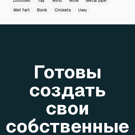
Doorbell
Yay
Wind
Wow
Metal pipe
Wet fart
Bonk
Crickets
Uwu
Готовы
создать
свои
собственные