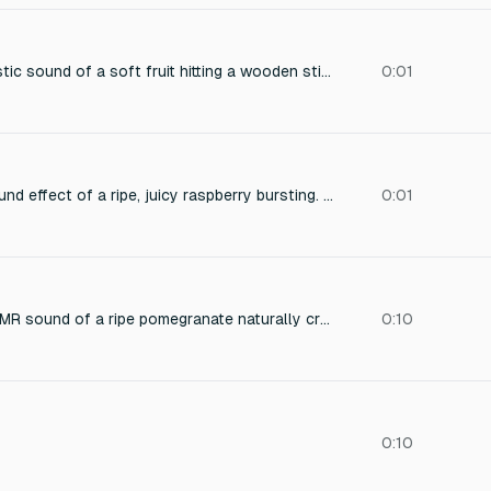
Create a short, realistic sound of a soft fruit hitting a wooden stick while falling — a light natural knock with a subtle juicy body, gentle impact, clean transient, slightly muted, organic, detailed, no cartoon style, no metallic tone, no heavy thud, no exaggerated crunch.
0:01
Create a detailed sound effect of a ripe, juicy raspberry bursting. Capture the initial snap of the skin, followed by the release of the pulpy interior and a subtle, sticky texture. Use close-up recording techniques for a hyperrealistic feel, emphasizing the wet and slightly acidic essence of the fruit.
0:01
Create a realistic ASMR sound of a ripe pomegranate naturally cracking on a tree, soft dry crack of the skin, slight wet micro-pop of juice, slow natural split sound, no music, no voice, no artificial effects, high fidelity, crisp and clear, suitable for ASMR, silent ambient background, organic outdoor feel duration: 8-10 seconds, vertical short format compatible
0:10
0:10