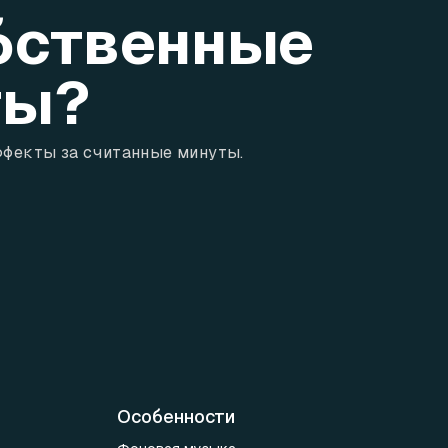
обственные
ты?
ффекты за считанные минуты.
Особенности