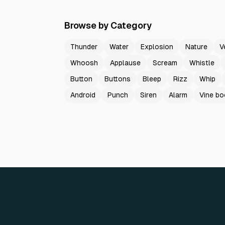
Browse by Category
Thunder
Water
Explosion
Nature
V
Whoosh
Applause
Scream
Whistle
Button
Buttons
Bleep
Rizz
Whip
Android
Punch
Siren
Alarm
Vine b