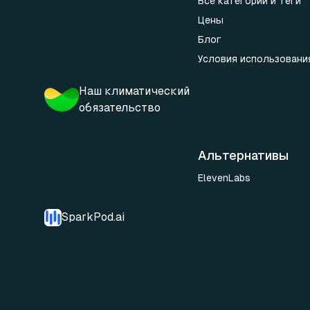
Все категории и теги
Цены
Блог
Условия использовани
Наш климатический
обязательство
Альтернативы
ElevenLabs
SparkPod.ai