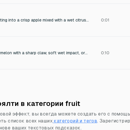
Short punchy SFX, biting into a crisp apple mixed with a wet citrus squish, organic plant healing, vibrant and juicy, isolated game asset.
0:01
Slashing a ripe watermelon with a sharp claw, soft wet impact, organic squish sound, fleshy slicing noise, no hard thud, smooth cutting entry, realistic tissue damage.
0:10
лти в категории fruit
овой эффект, вы всегда можете создать его с помощ
ть список всех наших
категорий и тегов
.
Зарегистрир
нове ваших текстовых подсказок.