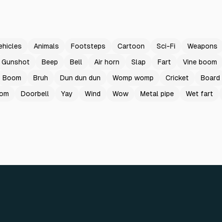
ehicles
Animals
Footsteps
Cartoon
Sci-Fi
Weapons
Gunshot
Beep
Bell
Air horn
Slap
Fart
Vine boom
Boom
Bruh
Dun dun dun
Womp womp
Cricket
Board
oom
Doorbell
Yay
Wind
Wow
Metal pipe
Wet fart