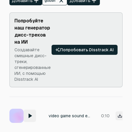
Добавить
Добавить
goblin
Попробуйте
наш генератор
дисс-треков
на ИИ
Создавайте
Попробовать Disstrack AI
смешные дисс-
треки,
сгенерированные
ИИ, с помощью
Disstrack AI
video game sound effect for Gasp of a dying goblin
0:10