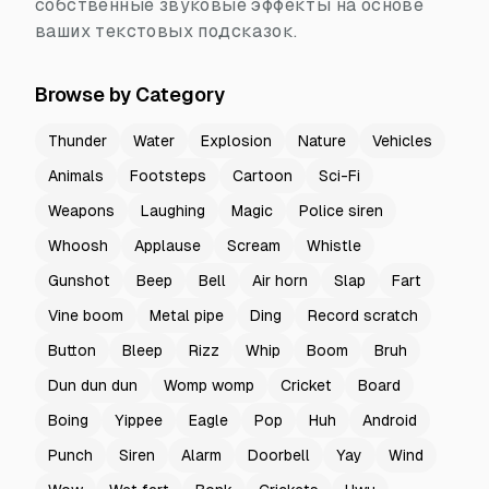
собственные звуковые эффекты на основе
ваших текстовых подсказок.
Browse by Category
Thunder
Water
Explosion
Nature
Vehicles
Animals
Footsteps
Cartoon
Sci-Fi
Weapons
Laughing
Magic
Police siren
Whoosh
Applause
Scream
Whistle
Gunshot
Beep
Bell
Air horn
Slap
Fart
Vine boom
Metal pipe
Ding
Record scratch
Button
Bleep
Rizz
Whip
Boom
Bruh
Dun dun dun
Womp womp
Cricket
Board
Boing
Yippee
Eagle
Pop
Huh
Android
Punch
Siren
Alarm
Doorbell
Yay
Wind