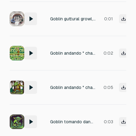
Goblin guttural growl, gremlin chatter, hostile muttering
0:01
Goblin andando " chaf... chaf ... " Na grama
0:02
Goblin andando " chaf... chaf ... "
0:05
Goblin tomando dano "Grrrgh...!"
0:03