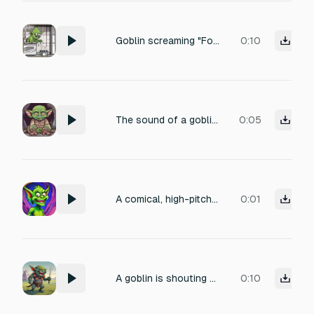
Goblin screaming "For Stew!"
0:10
The sound of a goblin crying, balling uncontrollably
0:05
A comical, high-pitched female goblin death scream, lasting 0.3 seconds. The sound should have a brittle and echoed quality, as if originating from a cavernous environment. Include a slight cartoonish reverb and dynamic processing to accentuate the comedic timing.
0:01
A goblin is shouting a war cry.
0:10