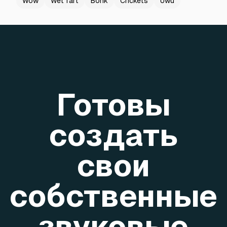
Wow
Wet fart
Bonk
Crickets
Uwu
Готовы
создать
свои
собственные
звуковые