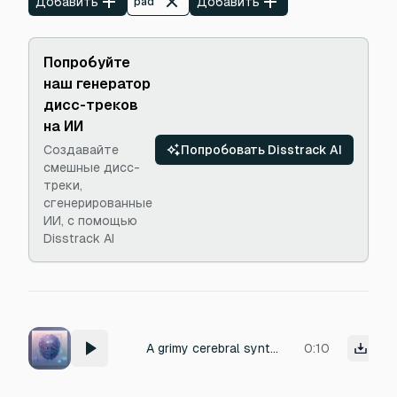
Добавить
Добавить
pad
Попробуйте
наш генератор
дисс-треков
на ИИ
Создавайте
Попробовать Disstrack AI
смешные дисс-
треки,
сгенерированные
ИИ, с помощью
Disstrack AI
A grimy cerebral synth pad tuned to c
0:10