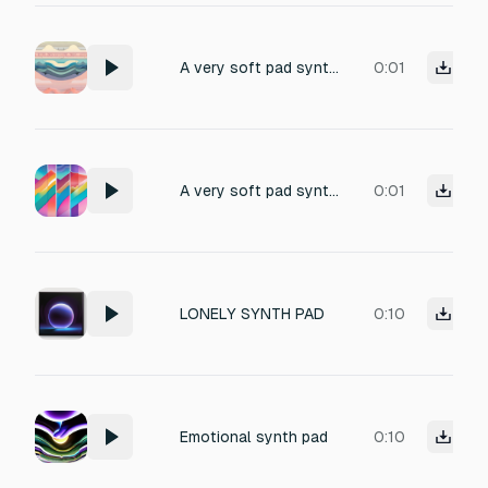
A very soft pad synth: begins mid-high, dips lower, then glides upward, but stays below the initial pitch,fast decay
0:01
A very soft pad synth: begins mid-high, dips lower, then glides upward, but stays below the initial pitch
0:01
LONELY SYNTH PAD
0:10
Emotional synth pad
0:10