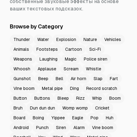
собственные звуковые эффекты на основе
ваших текстовых подсказок.
Browse by Category
Thunder
Water
Explosion
Nature
Vehicles
Animals
Footsteps
Cartoon
Sci-Fi
Weapons
Laughing
Magic
Police siren
Whoosh
Applause
Scream
Whistle
Gunshot
Beep
Bell
Air horn
Slap
Fart
Vine boom
Metal pipe
Ding
Record scratch
Button
Buttons
Bleep
Rizz
Whip
Boom
Bruh
Dun dun dun
Womp womp
Cricket
Board
Boing
Yippee
Eagle
Pop
Huh
Android
Punch
Siren
Alarm
Vine boom