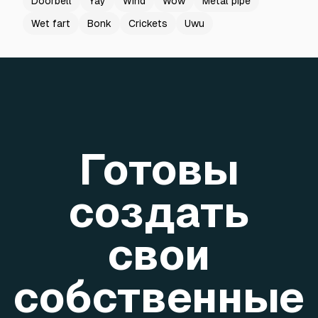
Doorbell
Yay
Wind
Wow
Metal pipe
Wet fart
Bonk
Crickets
Uwu
Готовы
создать
свои
собственные