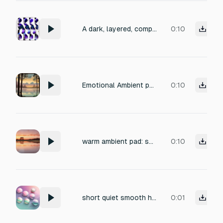
A dark, layered, complex, visceral synth pad, tuned to c and maintained for 10 seconds
0:10
Emotional Ambient pad
0:10
warm ambient pad: soft low tones, gentle airy shimmer, smooth and comforting. No high frequencies, no sharp peaks, no bright chimes. Calm, welcoming, and easy on the ears
0:10
short quiet smooth high pad sound
0:01