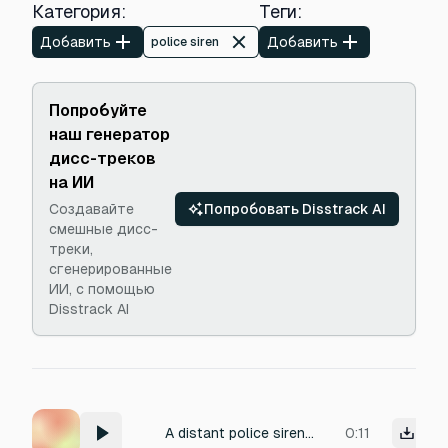
Категория
:
Теги
:
Добавить
Добавить
police siren
Попробуйте
наш генератор
дисс-треков
на ИИ
Создавайте
Попробовать Disstrack AI
смешные дисс-
треки,
сгенерированные
ИИ, с помощью
Disstrack AI
A distant police siren echoing through the city streets.
0:11