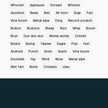
Whoosh
Applause
Scream
Whistle
Gunshot
Beep
Bell
Air horn
Slap
Fart
Vine boom
Metal pipe
Ding
Record scratch
Button
Buttons
Bleep
Rizz
Whip
Boom
Bruh
Dun dun dun
Womp womp
Cricket
Board
Boing
Yippee
Eagle
Pop
Huh
Android
Punch
Siren
Alarm
Vine boom
Doorbell
Yay
Wind
Wow
Metal pipe
Wet fart
Bonk
Crickets
Uwu