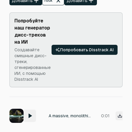
Добавить
Добавить
rock
Попробуйте
наш генератор
дисс-треков
на ИИ
Создавайте
Попробовать Disstrack AI
смешные дисс-
треки,
сгенерированные
ИИ, с помощью
Disstrack AI
A massive, monolithic boulder plunging into a deep lake, with a heavy, low-frequency impact rumble, a violent splash of water, and a prolonged, resonant wave that echoes across the surrounding cliffs. The sound is captured from a close, immersive perspective, with a sharp, wet crash followed by a deep, groaning under-water thud and a cascading, shimmering spray of droplets. The recording is crisp and cinematic, with a natural, spatial reverb of the canyon walls.
0:01