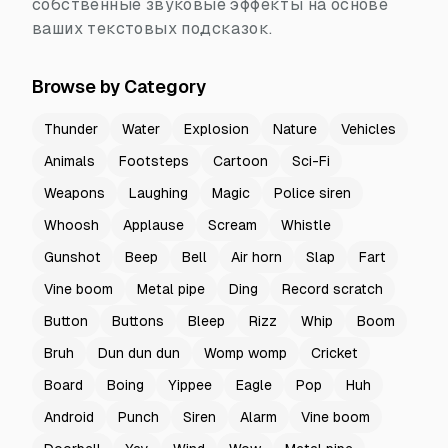
собственные звуковые эффекты на основе
ваших текстовых подсказок.
Browse by Category
Thunder
Water
Explosion
Nature
Vehicles
Animals
Footsteps
Cartoon
Sci-Fi
Weapons
Laughing
Magic
Police siren
Whoosh
Applause
Scream
Whistle
Gunshot
Beep
Bell
Air horn
Slap
Fart
Vine boom
Metal pipe
Ding
Record scratch
Button
Buttons
Bleep
Rizz
Whip
Boom
Bruh
Dun dun dun
Womp womp
Cricket
Board
Boing
Yippee
Eagle
Pop
Huh
Android
Punch
Siren
Alarm
Vine boom