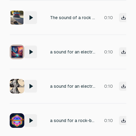
The sound of a rock being thrown from a distance and hitting the roof or hood of a car or truck. It should be a bit boomy and hollow sounding
0:10
a sound for an electronic game of rock slides, rocks breaking, with a magical musical sound effect
0:10
a sound for an electronic game of rock slides, rocks breaking apart
0:10
a sound for a rock-breaking electronic game, rock sound plus musical effect
0:10