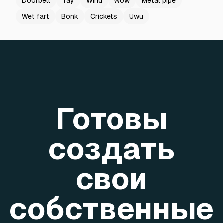
Doorbell
Yay
Wind
Wow
Metal pipe
Wet fart
Bonk
Crickets
Uwu
Готовы
создать
свои
собственные