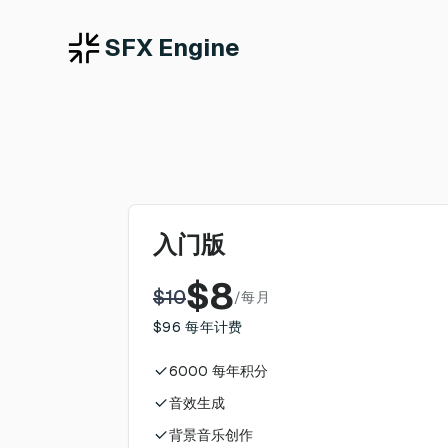
SFX Engine
入门版
$
8
$
10
/
每月
$
96
每年计费
6000
每年积分
音效生成
背景音乐创作