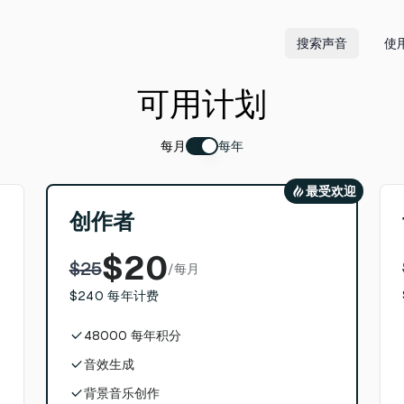
搜索声音
使
可用计划
每月
每年
最受欢迎
创作者
$
20
$
25
/
每月
$
240
每年计费
48000
每年积分
音效生成
背景音乐创作