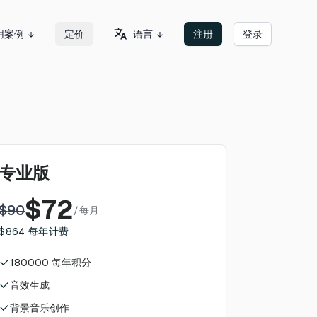
语言
用案例
定价
注册
登录
专业版
$
72
$
90
/
每月
$
864
每年计费
180000
每年积分
音效生成
背景音乐创作