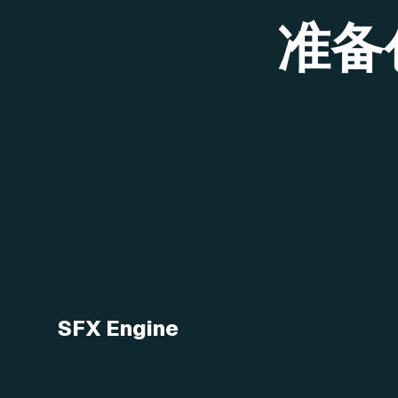
准备
SFX Engine