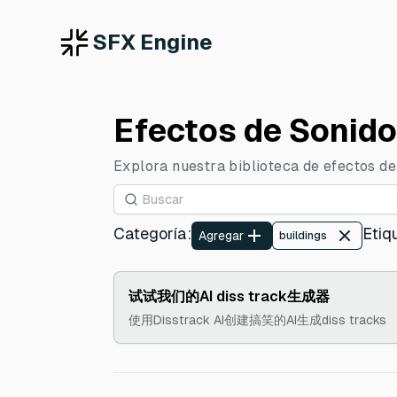
SFX Engine
Efectos de Sonido
Explora nuestra biblioteca de efectos de 
Categoría
:
Etiq
Agregar
buildings
试试我们的AI diss track生成器
使用Disstrack AI创建搞笑的AI生成diss tracks