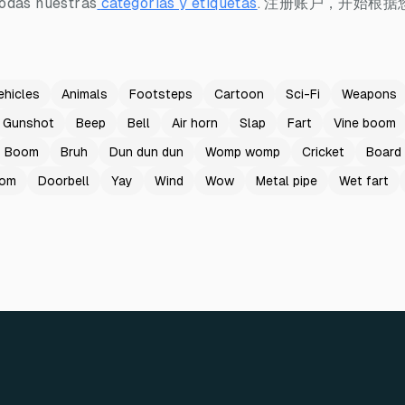
 todas nuestras
categorías y etiquetas
.
注册账户，开始根据
ehicles
Animals
Footsteps
Cartoon
Sci-Fi
Weapons
Gunshot
Beep
Bell
Air horn
Slap
Fart
Vine boom
Boom
Bruh
Dun dun dun
Womp womp
Cricket
Board
oom
Doorbell
Yay
Wind
Wow
Metal pipe
Wet fart