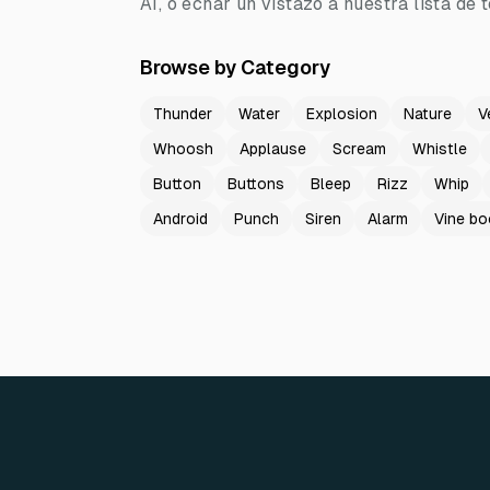
AI, o echar un vistazo a nuestra lista de
Browse by Category
Thunder
Water
Explosion
Nature
V
Whoosh
Applause
Scream
Whistle
Button
Buttons
Bleep
Rizz
Whip
Android
Punch
Siren
Alarm
Vine b