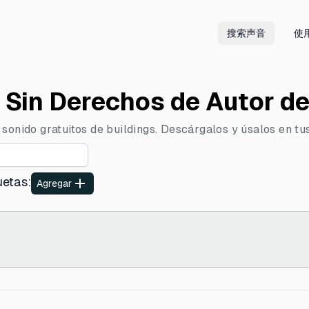
搜索声音
使
 Sin Derechos de Autor de
sonido gratuitos de buildings. Descárgalos y úsalos en tu
uetas
:
Agregar