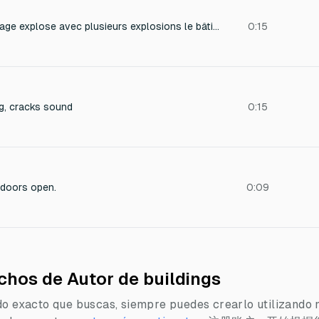
Un bâtiment de 12 étage explose avec plusieurs explosions le bâtiment s’écroule. Des vitres s’éclate
0:15
ng, cracks sound
0:15
 doors open.
0:09
chos de Autor de buildings
do exacto que buscas, siempre puedes crearlo utilizando 