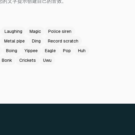
您的文字提示创建自己的音效。
Laughing
Magic
Police siren
Metal pipe
Ding
Record scratch
Boing
Yippee
Eagle
Pop
Huh
Bonk
Crickets
Uwu