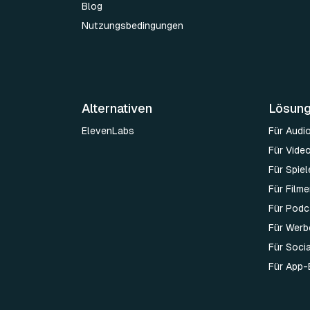
Blog
Nutzungsbedingungen
Alternativen
Lösun
ElevenLabs
Für Audi
Für Vide
Für Spie
Für Film
Für Podc
Für Werb
Für Soci
Für App-