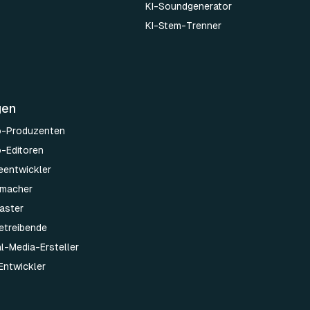
KI-Soundgenerator
KI-Stem-Trenner
gen
o-Produzenten
o-Editoren
leentwickler
emacher
aster
etreibende
al-Media-Ersteller
Entwickler