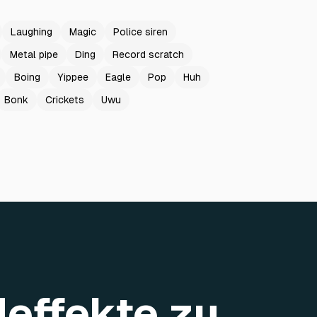
Laughing
Magic
Police siren
Metal pipe
Ding
Record scratch
Boing
Yippee
Eagle
Pop
Huh
Bonk
Crickets
Uwu
deffekte zu