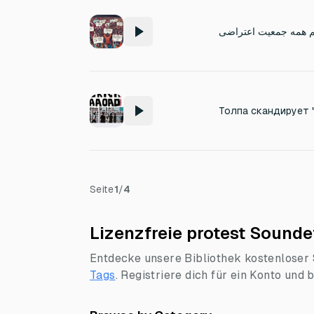
 همه جمعیت اعتراضی
Толпа скандирует "
Seite
1
/
4
Lizenzfreie protest Sounde
Entdecke unsere Bibliothek kostenloser S
Tags
.
Registriere dich für ein Konto und