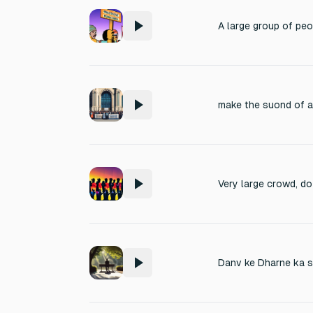
A large group of peo
make the suond of a 
Danv ke Dharne ka 