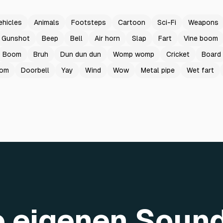
ehicles
Animals
Footsteps
Cartoon
Sci-Fi
Weapons
Gunshot
Beep
Bell
Air horn
Slap
Fart
Vine boom
Boom
Bruh
Dun dun dun
Womp womp
Cricket
Board
oom
Doorbell
Yay
Wind
Wow
Metal pipe
Wet fart
re eigenen Soun