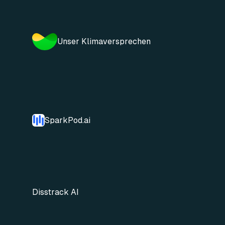
Unser Klimaversprechen
SparkPod.ai
Disstrack AI