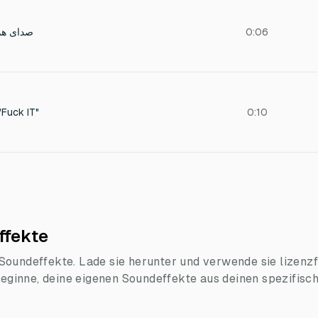
صدای هم
0:06
Fuck IT"
0:10
ffekte
oundeffekte. Lade sie herunter und verwende sie lizenzfr
 beginne, deine eigenen Soundeffekte aus deinen spezifisc