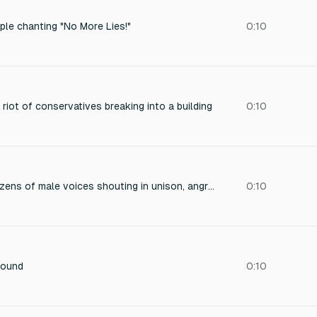
ple chanting "No More Lies!"
0:10
riot of conservatives breaking into a building
0:10
Very large crowd, dozens of male voices shouting in unison, angry and powerful chant, high volume, echo of open space, street protest feeling, chaotic but synchronized. "Pahlavi bar mi-gardeh"
0:10
sound
0:10