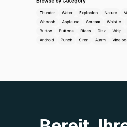
Browse by Category
Thunder
Water
Explosion
Nature
V
Whoosh
Applause
Scream
Whistle
Button
Buttons
Bleep
Rizz
Whip
Android
Punch
Siren
Alarm
Vine b
Bereit, Ih