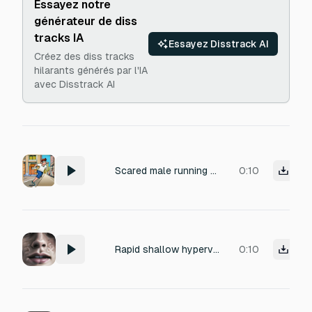
Essayez notre
générateur de diss
tracks IA
Essayez Disstrack AI
Créez des diss tracks
hilarants générés par l'IA
avec Disstrack AI
Scared male running for his life
0:10
Rapid shallow hyperventilation loop, terrified human panic breathing, fast-paced sharp gasps, adrenaline rush, fear induced short breaths, high urgency, close up mic, clean recording, no heavy chest bass
0:10