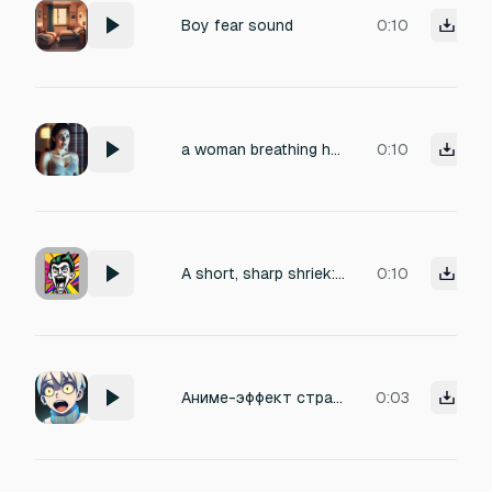
Boy fear sound
0:10
a woman breathing heavily .Afraid women breathing heavy. woman spooked is breathing heavy. women gets startled after breathing heavy, lets out a soft and short scream.
0:10
A short, sharp shriek: ‘Yaaah!’” — for sudden attack/fear.
0:10
Аниме-эффект страха: короткий высокий 'тиннн', с вибрацией и эхом, подчёркивающий внезапный испуг
0:03