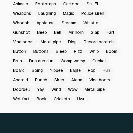
Animals
Footsteps
Cartoon
Sci-Fi
Weapons
Laughing
Magic
Police siren
Whoosh
Applause
Scream
Whistle
Gunshot
Beep
Bell
Air horn
Slap
Fart
Vine boom
Metal pipe
Ding
Record scratch
Button
Buttons
Bleep
Rizz
Whip
Boom
Bruh
Dun dun dun
Womp womp
Cricket
Board
Boing
Yippee
Eagle
Pop
Huh
Android
Punch
Siren
Alarm
Vine boom
Doorbell
Yay
Wind
Wow
Metal pipe
Wet fart
Bonk
Crickets
Uwu