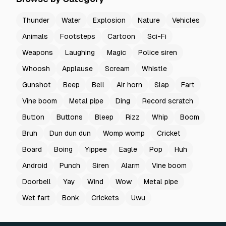
Thunder
Water
Explosion
Nature
Vehicles
Animals
Footsteps
Cartoon
Sci-Fi
Weapons
Laughing
Magic
Police siren
Whoosh
Applause
Scream
Whistle
Gunshot
Beep
Bell
Air horn
Slap
Fart
Vine boom
Metal pipe
Ding
Record scratch
Button
Buttons
Bleep
Rizz
Whip
Boom
Bruh
Dun dun dun
Womp womp
Cricket
Board
Boing
Yippee
Eagle
Pop
Huh
Android
Punch
Siren
Alarm
Vine boom
Doorbell
Yay
Wind
Wow
Metal pipe
Wet fart
Bonk
Crickets
Uwu