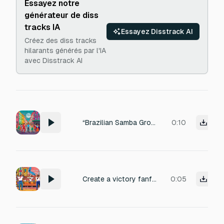
Essayez notre
générateur de diss
tracks IA
Essayez Disstrack AI
Créez des diss tracks
hilarants générés par l'IA
avec Disstrack AI
“Brazilian Samba Groove” – Epidemic Sound
0:10
Create a victory fanfare in the style of Final Fantasy victore fanfare, but with a Brazilian samba twist
0:05