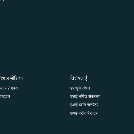
ोशल मीडिया
विशेषताएँ
्विटर / एक्स
पृष्ठभूमि संगीत
िंक्डइन
एआई संगीत संक्रमण
एआई ध्वनि जनरेटर
एआई स्टेम स्प्लिटर