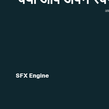
अब
SFX Engine