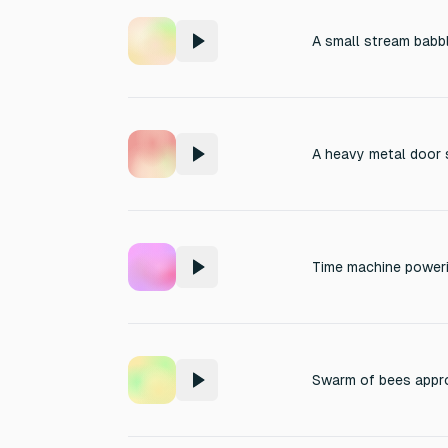
A small stream babbl
A heavy metal door 
Time machine poweri
Swarm of bees appr