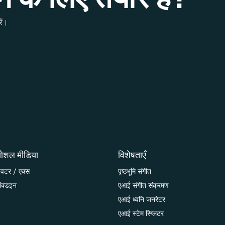
ें।
ोशल मीडिया
विशेषताएँ
्विटर / एक्स
पृष्ठभूमि संगीत
िंक्डइन
एआई संगीत संक्रमण
एआई ध्वनि जनरेटर
एआई स्टेम स्प्लिटर