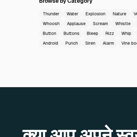
Browse by Category
Thunder
Water
Explosion
Nature
V
Whoosh
Applause
Scream
Whistle
Button
Buttons
Bleep
Rizz
Whip
Android
Punch
Siren
Alarm
Vine b
क्या आप अपने स्वयं