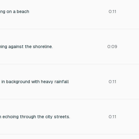
ing on a beach
0:11
ing against the shoreline.
0:09
in background with heavy rainfall
0:11
n echoing through the city streets.
0:11