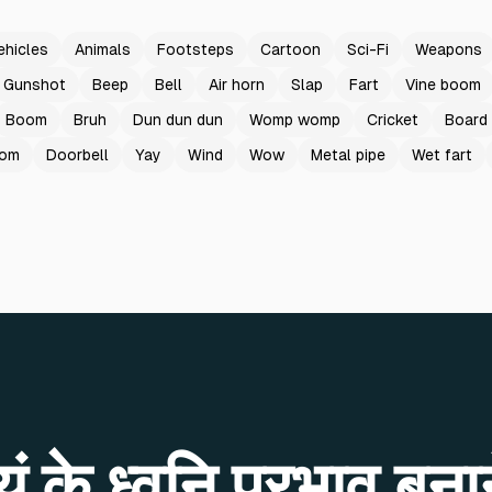
ehicles
Animals
Footsteps
Cartoon
Sci-Fi
Weapons
Gunshot
Beep
Bell
Air horn
Slap
Fart
Vine boom
Boom
Bruh
Dun dun dun
Womp womp
Cricket
Board
oom
Doorbell
Yay
Wind
Wow
Metal pipe
Wet fart
 के ध्वनि प्रभाव बनान