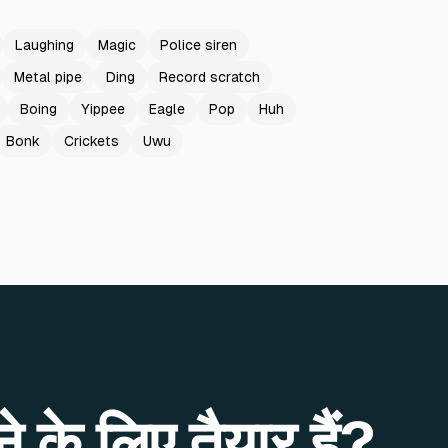
Laughing
Magic
Police siren
Metal pipe
Ding
Record scratch
Boing
Yippee
Eagle
Pop
Huh
Bonk
Crickets
Uwu
े के लिए तैयार हैं?