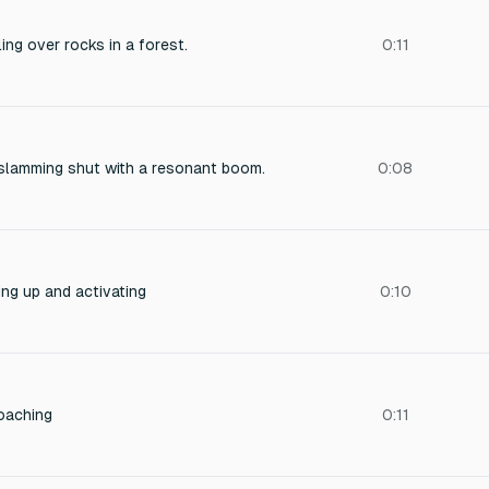
ing over rocks in a forest.
0:11
slamming shut with a resonant boom.
0:08
ng up and activating
0:10
oaching
0:11