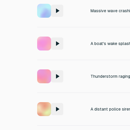
Massive wave crash
A boat's wake splash
Thunderstorm raging 
A distant police sire