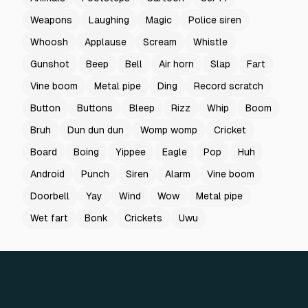
Weapons
Laughing
Magic
Police siren
Whoosh
Applause
Scream
Whistle
Gunshot
Beep
Bell
Air horn
Slap
Fart
Vine boom
Metal pipe
Ding
Record scratch
Button
Buttons
Bleep
Rizz
Whip
Boom
Bruh
Dun dun dun
Womp womp
Cricket
Board
Boing
Yippee
Eagle
Pop
Huh
Android
Punch
Siren
Alarm
Vine boom
Doorbell
Yay
Wind
Wow
Metal pipe
Wet fart
Bonk
Crickets
Uwu