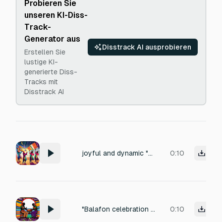
Probieren Sie
unseren KI-Diss-
Track-
Generator aus
Disstrack AI ausprobieren
Erstellen Sie
lustige KI-
generierte Diss-
Tracks mit
Disstrack AI
joyful and dynamic "Balafon celebration jingle, short cheerful melody, African style". "Djembe hit with kalimba sparkle, achievement unlocked sound"
0:10
"Balafon celebration jingle, short cheerful melody, African style". "Djembe hit with kalimba sparkle, achievement unlocked sound"
0:10