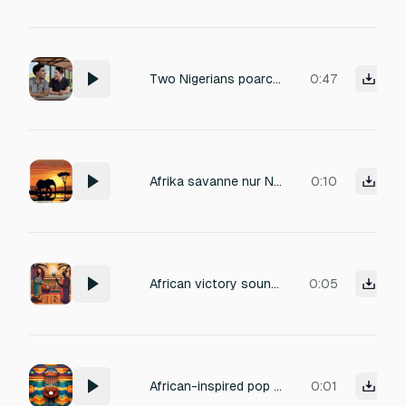
Two Nigerians poarchers has one is 23 year-old and the other is 20 year old animals caged has the poarchers laughing and continue laughing has the 23 year old lift his head up laughing and keep it up
0:47
Afrika savanne nur Natur
0:10
African victory sound: bright talking drum roll, cheerful kalimba flourish, subtle shakers, energetic
0:05
African-inspired pop sound for closing/cancelling: soft kalimba pluck, muted shaker, gentle fade,
0:01