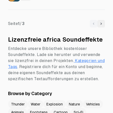
Seite
1
/
3
Previous
Next
Lizenzfreie africa Soundeffekte
Entdecke unsere Bibliothek kostenloser
Soundeffekte. Lade sie herunter und verwende
sie lizenzfrei in deinen Projekten.
Kategorien und
Tags
.
Registriere dich für ein Konto und beginne,
deine eigenen Soundeffekte aus deinen
spezifischen Textaufforderungen zu erstellen.
Browse by Category
Thunder
Water
Explosion
Nature
Vehicles
Animals
Footsteps
Cartoon
Sci-Fi