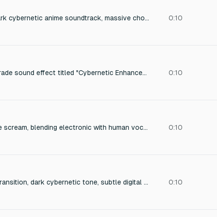
ybrid orchestral + dark cybernetic anime soundtrack, massive choir, taiko impacts, cinematic brass swells, distorted synth pulses, sacred ambient drones, ultra emotional tension buildup, apocalyptic climax, silence-break transitions
0:10
One-shot blade upgrade sound effect titled "Cybernetic Enhancement." Featuring a bright and rewarding power-up sequence with short bursts of mechanical sparkle, evoking a sense of clean metallic polish. Incorporate juicy arcade game progression hits with a satisfying level-up feel. Production should focus on polished casual mobile game sound design with a futuristic cybernetic feel.
0:10
A cyborg's desperate scream, blending electronic with human vocalizations. The sound emanates from a metallic, echoing chamber, imbued with a sense of mechanical distress and digital pain. The production uses glitch-hop aesthetics layered with industrial sound design.
0:10
Enigmatic eye blink transition, dark cybernetic tone, subtle digital glitch, cold metallic texture, mysterious cinematic mood.
0:10