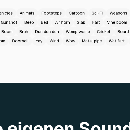
ehicles
Animals
Footsteps
Cartoon
Sci-Fi
Weapons
Gunshot
Beep
Bell
Air horn
Slap
Fart
Vine boom
Boom
Bruh
Dun dun dun
Womp womp
Cricket
Board
oom
Doorbell
Yay
Wind
Wow
Metal pipe
Wet fart
re eigenen Soun