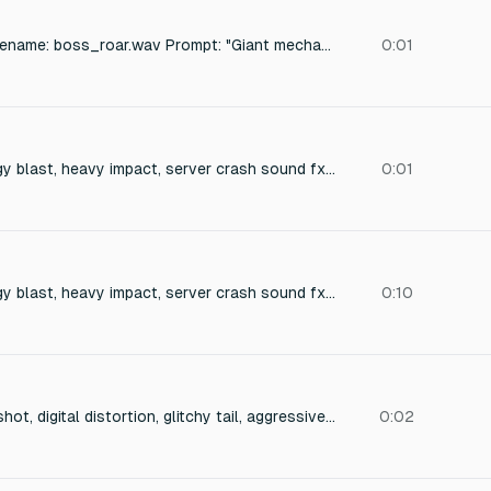
Boss Alert / Roar Filename: boss_roar.wav Prompt: "Giant mechanical beast roar, cybernetic monster scream, deep distortion bass drop, alarm siren mixed with monster growl." Style: Loud, intimidating, deep bass.
0:01
Low frequency energy blast, heavy impact, server crash sound fx, deep bass synthetic shot, cybernetic pulse
0:01
Low frequency energy blast, heavy impact, server crash sound fx, deep bass synthetic shot, cybernetic pulse
0:10
Heavy sci-fi railgun shot, digital distortion, glitchy tail, aggressive cyber weapon fire, data corruption sound
0:02