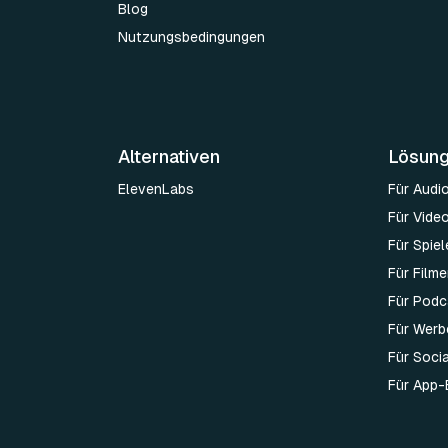
Blog
Nutzungsbedingungen
Alternativen
Lösun
ElevenLabs
Für Audi
Für Vide
Für Spie
Für Film
Für Podc
Für Werb
Für Soci
Für App-