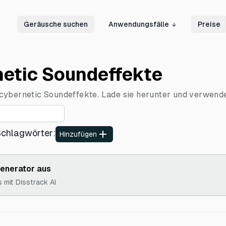
Geräusche suchen
Anwendungsfälle
Preise
netic Soundeffekte
ybernetic Soundeffekte. Lade sie herunter und verwende s
Schlagwörter
:
Hinzufügen
Generator aus
s mit Disstrack AI