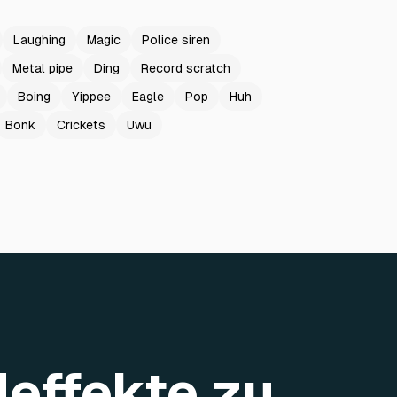
Laughing
Magic
Police siren
Metal pipe
Ding
Record scratch
Boing
Yippee
Eagle
Pop
Huh
Bonk
Crickets
Uwu
deffekte zu