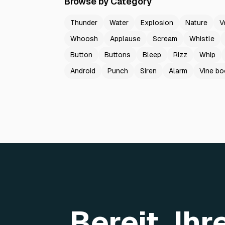
Browse by Category
Thunder
Water
Explosion
Nature
V
Whoosh
Applause
Scream
Whistle
Button
Buttons
Bleep
Rizz
Whip
Android
Punch
Siren
Alarm
Vine b
Bereit, Ih