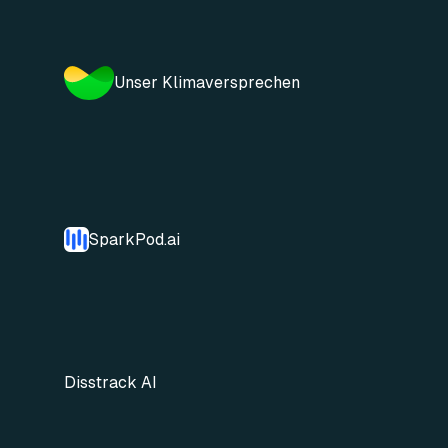
Unser Klimaversprechen
SparkPod.ai
Disstrack AI