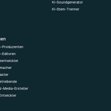
KI-Soundgenerator
KI-Stem-Trenner
gen
o-Produzenten
o-Editoren
leentwickler
emacher
aster
etreibende
al-Media-Ersteller
Entwickler