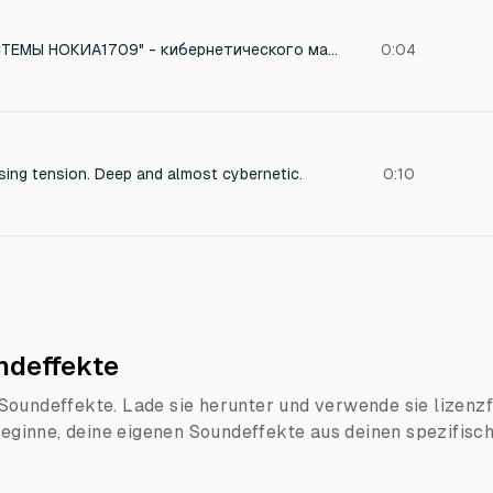
Создай голос "СИСТЕМЫ НОКИА1709" - кибернетического маньяка: - Мужской голос, искаженный через старый синтезатор речи 90-х - Эффекты: цифровой дисторшн, битред акшн (снижение битрейта), фланжер - Фраза на русском: "ОБНАРУЖЕНА УГРОЗА. АКТИВИРОВАН ПРОТОКОЛ ЗАХВАТА" - Скорость: медленная, роботизированная - Дополни: фоновый цифровой шум и помехи - Формат: OGG, 22050 Hz (для эффекта низкого качества)
0:04
sing tension. Deep and almost cybernetic.
0:10
ndeffekte
oundeffekte. Lade sie herunter und verwende sie lizenzfr
 beginne, deine eigenen Soundeffekte aus deinen spezifisc