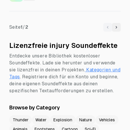
Seite
1
/
2
Previous
Next
Lizenzfreie injury Soundeffekte
Entdecke unsere Bibliothek kostenloser
Soundeffekte. Lade sie herunter und verwende
sie lizenzfrei in deinen Projekten.
Kategorien und
Tags
.
Registriere dich für ein Konto und beginne,
deine eigenen Soundeffekte aus deinen
spezifischen Textaufforderungen zu erstellen.
Browse by Category
Thunder
Water
Explosion
Nature
Vehicles
Animals
Footsteps
Cartoon
Sci-Fi