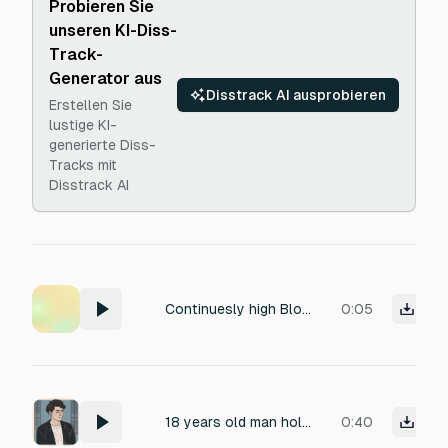
Probieren Sie
unseren KI-Diss-
Track-
Generator aus
Disstrack AI ausprobieren
Erstellen Sie
lustige KI-
generierte Diss-
Tracks mit
Disstrack AI
Continuesly high Blood flowing from mouth
0:05
18 years old man holding the groaning while breathing with mouth close
0:40