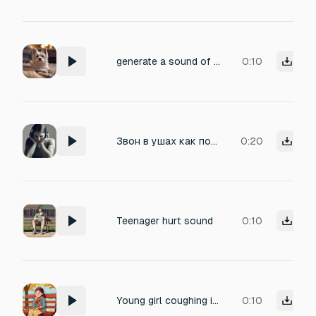
generate a sound of weak injured dog no barking dog in pain.
0:10
Звон в ушах как после контузии
0:20
Teenager hurt sound
0:10
Young girl coughing injured
0:10