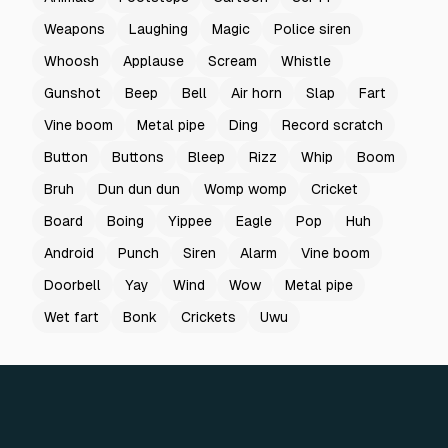
Weapons
Laughing
Magic
Police siren
Whoosh
Applause
Scream
Whistle
Gunshot
Beep
Bell
Air horn
Slap
Fart
Vine boom
Metal pipe
Ding
Record scratch
Button
Buttons
Bleep
Rizz
Whip
Boom
Bruh
Dun dun dun
Womp womp
Cricket
Board
Boing
Yippee
Eagle
Pop
Huh
Android
Punch
Siren
Alarm
Vine boom
Doorbell
Yay
Wind
Wow
Metal pipe
Wet fart
Bonk
Crickets
Uwu