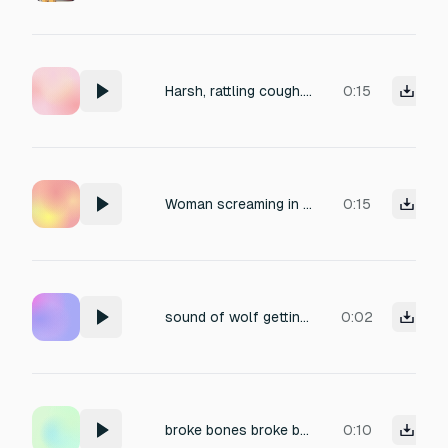
Harsh, rattling cough. Masculine.
0:15
Woman screaming in pain after being shot/hurt continuously
0:15
sound of wolf getting damaged
0:02
broke bones broke bones broke bones
0:10