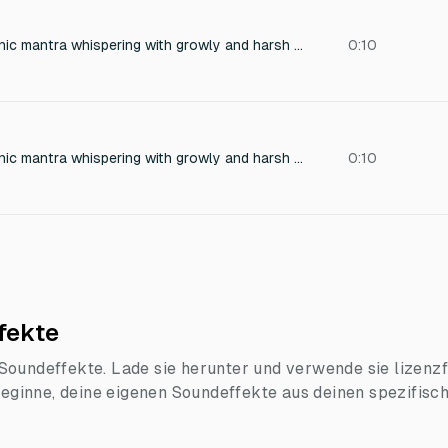
ultra realistic shamanic mantra whispering with growly and harsh dark shamanic sounding
0:10
ultra realistic shamanic mantra whispering with growly and harsh dark shamanic sounding
0:10
fekte
oundeffekte. Lade sie herunter und verwende sie lizenzfr
 beginne, deine eigenen Soundeffekte aus deinen spezifisc