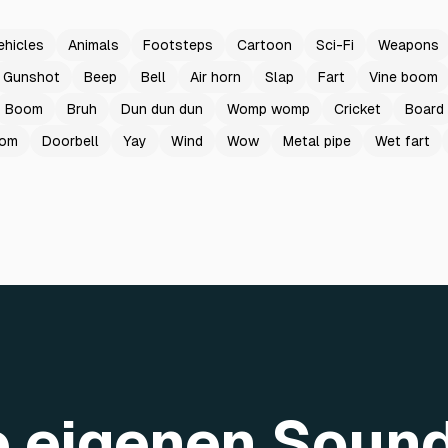
ehicles
Animals
Footsteps
Cartoon
Sci-Fi
Weapons
Gunshot
Beep
Bell
Air horn
Slap
Fart
Vine boom
Boom
Bruh
Dun dun dun
Womp womp
Cricket
Board
oom
Doorbell
Yay
Wind
Wow
Metal pipe
Wet fart
re eigenen Soun