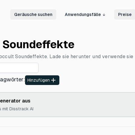
Geräusche suchen
Anwendungsfälle
Preise
t Soundeffekte
ccult Soundeffekte. Lade sie herunter und verwende sie l
lagwörter
:
Hinzufügen
Generator aus
s mit Disstrack AI