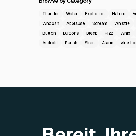
Browse by Category
Thunder
Water
Explosion
Nature
V
Whoosh
Applause
Scream
Whistle
Button
Buttons
Bleep
Rizz
Whip
Android
Punch
Siren
Alarm
Vine b
Bereit, Ih