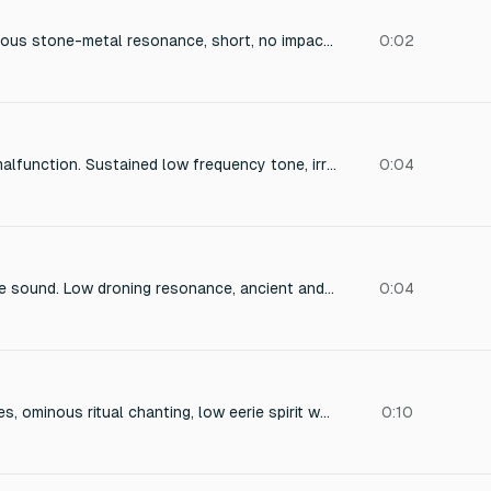
Low-frequency ominous stone-metal resonance, short, no impact, no explosion, internal pressure sound, dark occult tone
0:02
Occult energy hum malfunction. Sustained low frequency tone, irregular and decaying, like machinery losing power. Ends in silence. No attack, no impact, no explosion.
0:04
Occult ritual collapse sound. Low droning resonance, ancient and unstable, brief sharp rupture of energy, then immediate drop to silence with subtle eerie ringing. No fantasy magic, no explosion.
0:04
Whispering cult voices, ominous ritual chanting, low eerie spirit whispers.
0:10