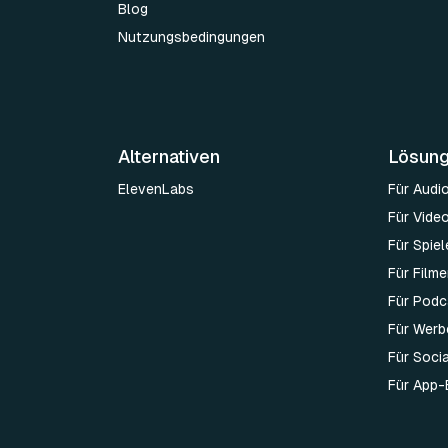
Blog
Nutzungsbedingungen
Alternativen
Lösun
ElevenLabs
Für Audi
Für Vide
Für Spie
Für Film
Für Podc
Für Werb
Für Soci
Für App-