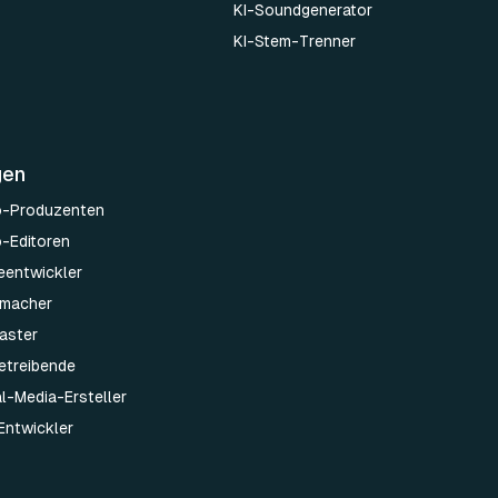
KI-Soundgenerator
KI-Stem-Trenner
gen
o-Produzenten
o-Editoren
leentwickler
emacher
aster
etreibende
al-Media-Ersteller
Entwickler