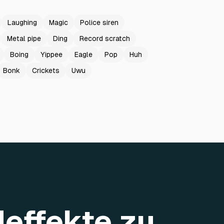
Laughing
Magic
Police siren
Metal pipe
Ding
Record scratch
Boing
Yippee
Eagle
Pop
Huh
Bonk
Crickets
Uwu
deffekte zu