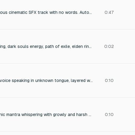
Create a full continuous cinematic SFX track with no words. Auto-match mood: Historical / Occult / Eerie. Blend: Mechanical grinding sounds (heavy gears turning slowly). Wind howling through empty corridors. A distant woman's scream (very subtle, reverb). Low chanting whispers (indistinct). Sudden piano slam (low key) for the jump scare. One evolving full track. No time codes.
0:47
blood shaman chanting, dark souls energy, path of exile, elden ring energy
0:02
Whispering demonic voice speaking in unknown tongue, layered with deep guttural undertones, echoing chamber reverb, faint crackling fire and dark ritual ambience
0:10
ultra realistic shamanic mantra whispering with growly and harsh dark shamanic sounding
0:10