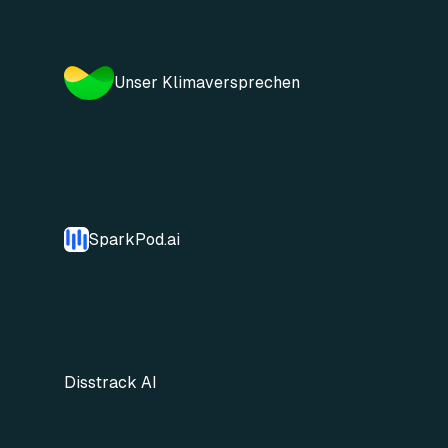
Unser Klimaversprechen
SparkPod.ai
Disstrack AI