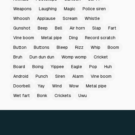
Weapons
Laughing
Magic
Police siren
Whoosh
Applause
Scream
Whistle
Gunshot
Beep
Bell
Air horn
Slap
Fart
Vine boom
Metal pipe
Ding
Record scratch
Button
Buttons
Bleep
Rizz
Whip
Boom
Bruh
Dun dun dun
Womp womp
Cricket
Board
Boing
Yippee
Eagle
Pop
Huh
Android
Punch
Siren
Alarm
Vine boom
Doorbell
Yay
Wind
Wow
Metal pipe
Wet fart
Bonk
Crickets
Uwu