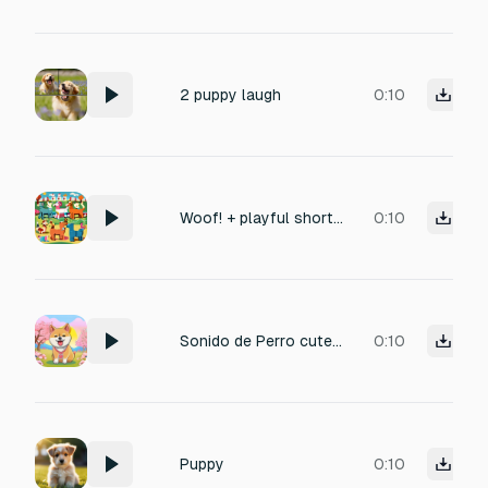
2 puppy laugh
0:10
Woof! + playful short barks (mix of big + small dog tones for variety).
0:10
Sonido de Perro cute, al estilo japones, que está feliz. Cute como tamagotchi sin ruido de fondo, sonido chibi tierno.
0:10
Puppy
0:10