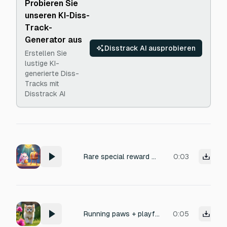
Probieren Sie
unseren KI-Diss-
Track-
Generator aus
Disstrack AI ausprobieren
Erstellen Sie
lustige KI-
generierte Diss-
Tracks mit
Disstrack AI
Rare special reward unlock sound, cute magical mobile game style, shimmering bells, soft crystal sparkle, tiny star burst, warm whoosh, satisfying gift pop, charming pet game atmosphere, no vocals, no heavy drums, clean and polished, 2.5 seconds.
0:03
Running paws + playful meows.
0:05