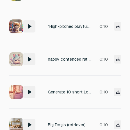
"High-pitched playful meow, quick and cheerful, kitten-like tone."
0:10
happy contended rat is purring and squeaking while being pet
0:10
Generate 10 short LoFi click sounds (<0.5s) for a pet game. Each click plays on tap. With each step (1–10) the sound grows brighter, layered, or melodic, blending with LoFi beats to give a sense of progress toward earning a coin. Stereo, high quality
0:10
Big Dog's (retriever) soft gentle murmurs and subtle whimpers when sleeping , peaceful and quiet, no barking, no snoring, intimate relaxing ambience.
0:10