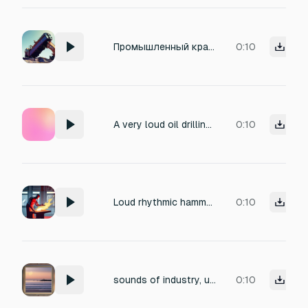
Промышленный кран захватывает груду мусора манипулятором
0:10
A very loud oil drilling engineering heavy machinery sound effect with some engineers shouting in the background for 5 seconds
0:10
Loud rhythmic hammering on red-hot metal, sparks flying, metallic clangs echoing, intense forging sounds, industrial workshop ambiance
0:10
sounds of industry, until the industrial noises—like ship horns—grow louder and eventually drown out the sound of the ocean.
0:10