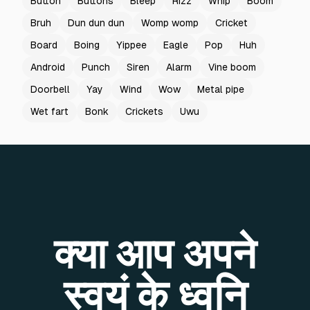
Button
Buttons
Bleep
Rizz
Whip
Boom
Bruh
Dun dun dun
Womp womp
Cricket
Board
Boing
Yippee
Eagle
Pop
Huh
Android
Punch
Siren
Alarm
Vine boom
Doorbell
Yay
Wind
Wow
Metal pipe
Wet fart
Bonk
Crickets
Uwu
क्या आप अपने
स्वयं के ध्वनि