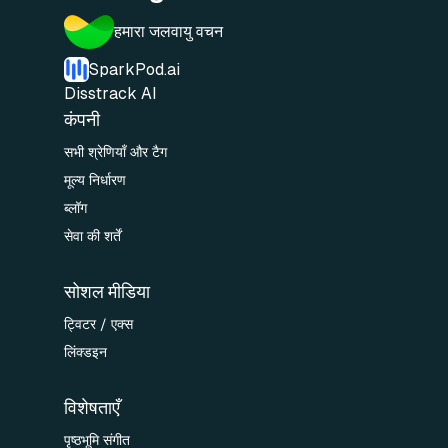
हमारा जलवायु वचन
SparkPod.ai
Disstrack AI
कंपनी
सभी श्रेणियाँ और टैग
मूल्य निर्धारण
ब्लॉग
सेवा की शर्तें
सोशल मीडिया
ट्विटर / एक्स
लिंक्डइन
विशेषताएँ
पृष्ठभूमि संगीत