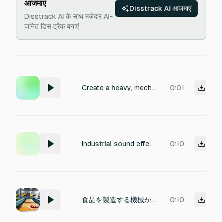
आजमाएं
Disstrack AI आजमाएं
Disstrack AI के साथ मजेदार AI-
जनित डिस ट्रैक बनाएं
Create a heavy, mechanical robot footstep sound effect featuring pronounced hydraulic hisses and resonant metallic clanking, evoking a large bipedal robot striding across a steel factory floor.
0:01
Industrial sound effect of a loose, rusty metal screw vibrating at high speed, producing a continuous and loud percussive rattling pattern. High-pitched metallic 'thic thic thic' repetition with abrasive, corroded texture. Prominent scraping and friction noises. Recorded with close, dry microphone placement for maximum articulation of the resonant metal-on-metal impact.
0:10
食品を製造する機械が動作している時の音
0:10