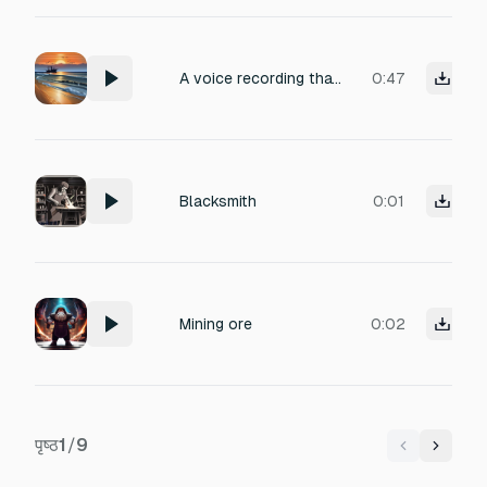
A voice recording that begins with the sound of the sea and seagulls, gradually mixed with the sounds of industry, until the industrial noises—like ship horns—grow louder and eventually drown out the sound of the ocean.
0:47
Blacksmith
0:01
Mining ore
0:02
पृष्ठ
1
/
9
Previous
Next