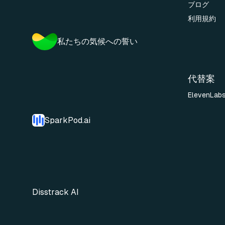
ブログ
利用規約
私たちの気候への誓い
代替案
ElevenLab
SparkPod.ai
Disstrack AI