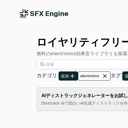
SFX Engine
ロイヤリティフリーのe
無料のelectronics効果音ライブラ
カテゴリ
:
タグ
:
追加
electronics
AIディストラックジェネレーターをお試
Disstrack AIで面白いAI生成ディストラック