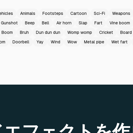
ehicles
Animals
Footsteps
Cartoon
Sci-Fi
Weapons
Gunshot
Beep
Bell
Air horn
Slap
Fart
Vine boom
Boom
Bruh
Dun dun dun
Womp womp
Cricket
Board
oom
Doorbell
Yay
Wind
Wow
Metal pipe
Wet fart
ドエフェクトを作