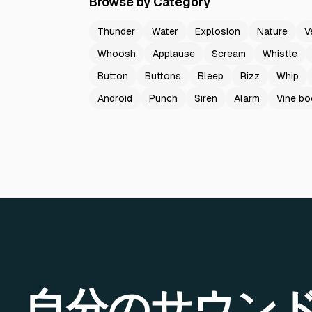
Browse by Category
Thunder
Water
Explosion
Nature
V
Whoosh
Applause
Scream
Whistle
Button
Buttons
Bleep
Rizz
Whip
Android
Punch
Siren
Alarm
Vine b
自分のサウン