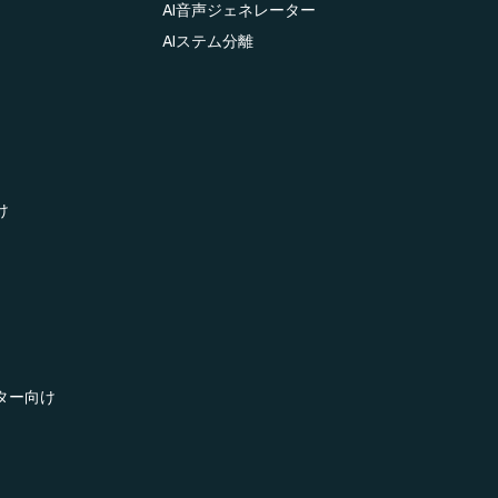
AI音声ジェネレーター
AIステム分離
け
ター向け