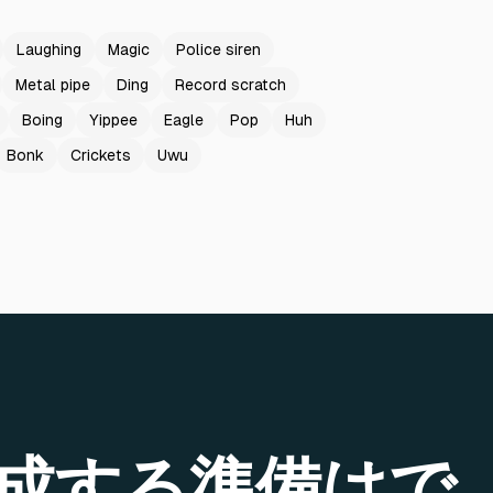
Laughing
Magic
Police siren
Metal pipe
Ding
Record scratch
Boing
Yippee
Eagle
Pop
Huh
Bonk
Crickets
Uwu
成する準備はで