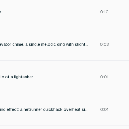
.
0:10
A crisp electronic elevator chime, a single melodic ding with slight metallic resonance and brief sustain, recorded from inside an elevator cab with intimate room tone and subtle natural reverb. Evokes a clean, modern ambiance, suitable for corporate or urban settings.
0:03
ble of a lightsaber
0:01
Cyberpunk sci-fi sound effect: a netrunner quickhack overheat signature, blending harsh digital glitching with rapid granular modulation, deep sub-bass pulses, and layered white noise bursts. The texture evokes a high-frequency digital 'cooking' crackle cutting through a heavy, pulsating bass drone. Perfect for cyberpunk atmosphere, with a chaotic, technological intensity. Include aggressive distortion, bit-crushing, and sweeping filter effects to simulate system overheating.
0:01