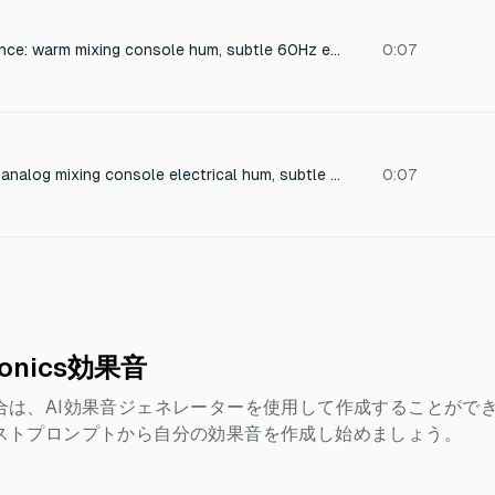
Analog studio ambiance: warm mixing console hum, subtle 60Hz electrical tone, gentle tube amp hiss, dusty console noise, soft crackle, vintage recording environment, calm and nostalgic mood, perfect for background atmosphere in a studio scene, detailed and realistic
0:07
Extremely low-level analog mixing console electrical hum, subtle and warm, with a faint 60Hz AC line tone and gentle preamp hiss. Captures the ambient studio floor noise from a vintage Neve or API console. Not a broken transformer buzz or hardware failure sound. Perfect for adding analog warmth to a silent room or as a background layer. Volume: barely audible, like a soft breath.
0:07
onics効果音
合は、AI効果音ジェネレーターを使用して作成することがで
ストプロンプトから自分の効果音を作成し始めましょう。