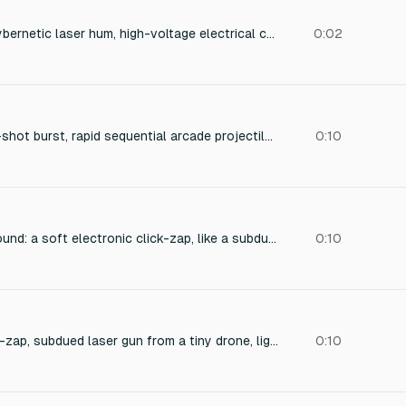
Continuous 16-bit cybernetic laser hum, high-voltage electrical charging drone beam sound effect, heavy analog synth power-up vibration, modular pulsating electronic static buzz, intense tactical radar sweep audio, sci-fi vertical shooter mechanical weapon loop, clean sound design, no background music.
0:02
8-bit chiptune triple-shot burst, rapid sequential arcade projectile fire, three consecutive punchy analog synth pops, fast electronic military drone gun blast, heavy mechanical weapon fire sound effect, crisp 16-bit vertical shooter combat audio.
0:10
Futuristic sci-fi UI sound: a soft electronic click-zap, like a subdued laser pulse from a tiny drone, with a light high-frequency tick. Clean, minimal, precise attack and immediate decay. Approximately 0.1 seconds duration.
0:10
Soft electronic click-zap, subdued laser gun from a tiny drone, light high tone, almost a tick, minimal and clean, 0.1 seconds
0:10