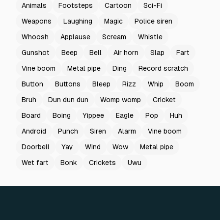
Animals
Footsteps
Cartoon
Sci-Fi
Weapons
Laughing
Magic
Police siren
Whoosh
Applause
Scream
Whistle
Gunshot
Beep
Bell
Air horn
Slap
Fart
Vine boom
Metal pipe
Ding
Record scratch
Button
Buttons
Bleep
Rizz
Whip
Boom
Bruh
Dun dun dun
Womp womp
Cricket
Board
Boing
Yippee
Eagle
Pop
Huh
Android
Punch
Siren
Alarm
Vine boom
Doorbell
Yay
Wind
Wow
Metal pipe
Wet fart
Bonk
Crickets
Uwu