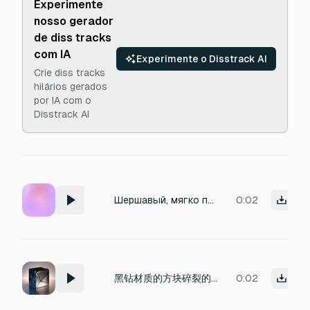
Experimente
nosso gerador
de diss tracks
com IA
Experimente o Disstrack AI
Crie diss tracks
hilários gerados
por IA com o
Disstrack AI
Шершавый, мягко приглушённый звук одной золотой монетки, которая падает и ныряет в тканевый мешочек с монетами. В начале короткий аккуратный металлический «дзинь», сразу переходящий в приятный негромкий перезвон нескольких монет внутри мешка, с тёплой тканевой глухотой и лёгким шуршанием грубой ткани. Звучание должно быть коротким, чистым и сочным, без резкой яркости, без стеклянного или слишком звонкого верха, без удара по ушам.
0:02
黑钻材质的方块碎裂的长音效
0:02