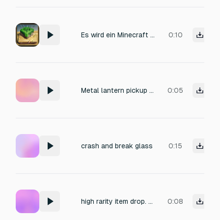
Es wird ein Minecraft schleim Block in hälfte geschnitten auf einem Holzbrett mit einem Messer man soll das Schleim hören wie es zur Hälfte geschnitten wird
0:10
Metal lantern pickup audio
0:05
crash and break glass
0:15
high rarity item drop. godly. bass
0:08