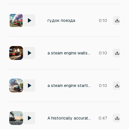
гудок поезда
0:10
a steam engine waits in the station, blows its whistle, then slowly starts to move
0:10
a steam engine starting to move and leave the station
0:10
A historically accurate early 20th-century steam locomotive starting to move from a station. Heavy mechanical clanks as the connecting rods engage, deep steam hisses, slow rhythmic piston chuffs, metal under strain. Gradual acceleration, massive weight, no modern sounds.
0:47