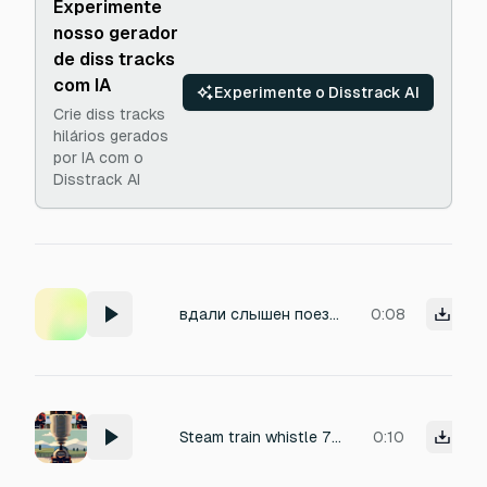
Experimente
nosso gerador
de diss tracks
com IA
Experimente o Disstrack AI
Crie diss tracks
hilários gerados
por IA com o
Disstrack AI
вдали слышен поезд, звук гудка поезда увеличивается, поезд проезжает мимо
0:08
Steam train whistle 7 chine with deep bass and reverb falling off tones
0:10