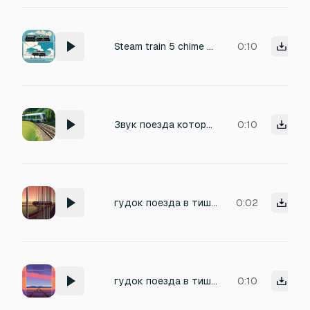
Steam train 5 chime whistle like the F29
0:10
Звук поезда который едет по железной дороге
0:10
гудок поезда в тишине
0:02
гудок поезда в тишине
0:10