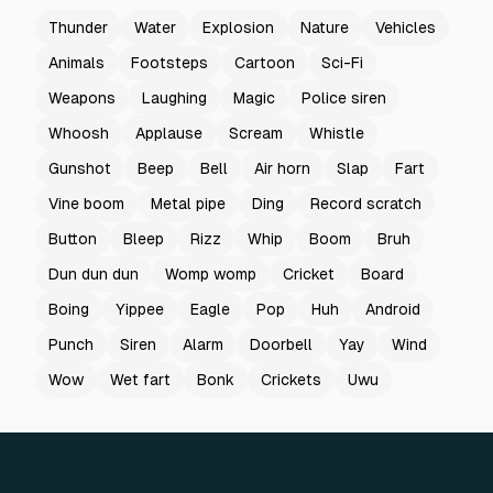
Thunder
Water
Explosion
Nature
Vehicles
Animals
Footsteps
Cartoon
Sci-Fi
Weapons
Laughing
Magic
Police siren
Whoosh
Applause
Scream
Whistle
Gunshot
Beep
Bell
Air horn
Slap
Fart
Vine boom
Metal pipe
Ding
Record scratch
Button
Bleep
Rizz
Whip
Boom
Bruh
Dun dun dun
Womp womp
Cricket
Board
Boing
Yippee
Eagle
Pop
Huh
Android
Punch
Siren
Alarm
Doorbell
Yay
Wind
Wow
Wet fart
Bonk
Crickets
Uwu