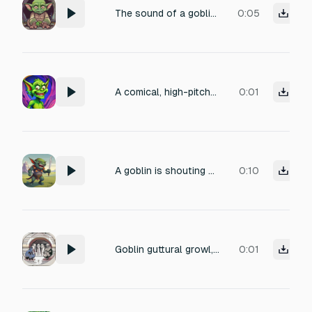
The sound of a goblin crying, balling uncontrollably
0:05
A comical, high-pitched female goblin death scream, lasting 0.3 seconds. The sound should have a brittle and echoed quality, as if originating from a cavernous environment. Include a slight cartoonish reverb and dynamic processing to accentuate the comedic timing.
0:01
A goblin is shouting a war cry.
0:10
Goblin guttural growl, gremlin chatter, hostile muttering
0:01