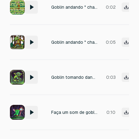
Goblin andando " chaf... chaf ... " Na grama
0:02
Goblin andando " chaf... chaf ... "
0:05
Goblin tomando dano "Grrrgh...!"
0:03
Faça um som de goblin que combine com Minecraft
0:10