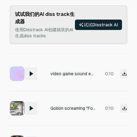
试试我们的AI diss track生
成器
试试Disstrack AI
使用Disstrack AI创建搞笑的AI
生成diss tracks
video game sound effect for Gasp of a dying goblin
0:10
Goblin screaming "For Stew!"
0:10