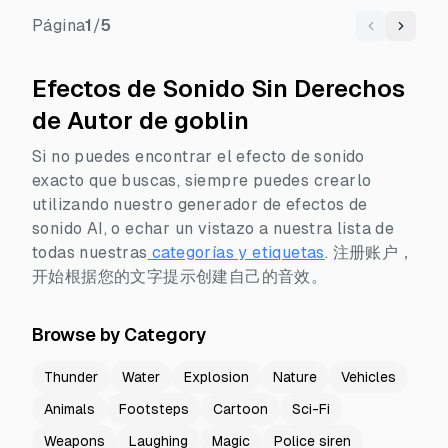
Página
1
/
5
Previous
Next
Efectos de Sonido Sin Derechos
de Autor de goblin
Si no puedes encontrar el efecto de sonido
exacto que buscas, siempre puedes crearlo
utilizando nuestro generador de efectos de
sonido AI, o echar un vistazo a nuestra lista de
todas nuestras
categorías y etiquetas
.
注册账户，
开始根据您的文字提示创建自己的音效。
Browse by Category
Thunder
Water
Explosion
Nature
Vehicles
Animals
Footsteps
Cartoon
Sci-Fi
Weapons
Laughing
Magic
Police siren