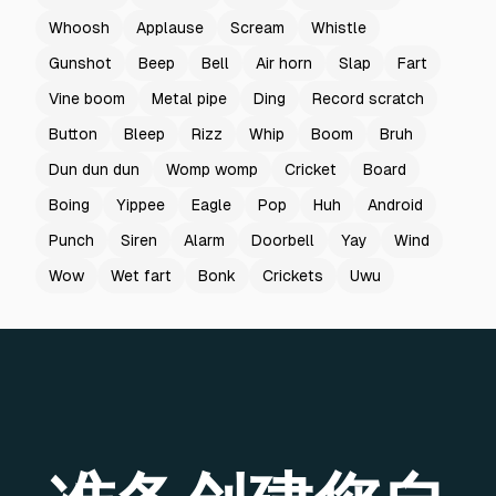
Whoosh
Applause
Scream
Whistle
Gunshot
Beep
Bell
Air horn
Slap
Fart
Vine boom
Metal pipe
Ding
Record scratch
Button
Bleep
Rizz
Whip
Boom
Bruh
Dun dun dun
Womp womp
Cricket
Board
Boing
Yippee
Eagle
Pop
Huh
Android
Punch
Siren
Alarm
Doorbell
Yay
Wind
Wow
Wet fart
Bonk
Crickets
Uwu