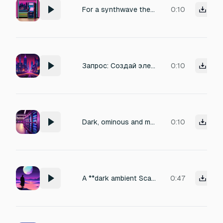
For a synthwave themed arkanoid game, an 80s keyboard synth sound for when the ball hits a brick
0:10
Запрос: Создай электронную мелодию для рингтона в стиле саундтрека из фильма "Адреналин" (2006). Стиль: энергичный, агрессивный, напряженный. Жанр: dark synthwave или industrial techno. Мелодия должна быть минималистичной, с резкими синтезаторными стаккато, пульсирующим басом и чувством погони/опасности. Темп: 130-140 BPM. Длина: 8-12 секунд.
0:10
Dark, ominous and melodic synthwave atmospheric sound resembling a sci-fi server room hum
0:10
A **dark ambient Scandinavian synthwave** style would be perfect for this script.
0:47