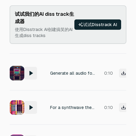
试试我们的AI diss track生
成器
试试Disstrack AI
使用Disstrack AI创建搞笑的AI
生成diss tracks
Generate all audio for **Space Hell**, a fast-paced arcade space shooter. Keep a **consistent retro sci-fi synthwave aesthetic** across all tracks. weapon power up sound, gun upgrade confirmation, equipment enhancement, mechanical improvement, satisfying upgrade click, arsenal boost, tech advancement sound
0:10
For a synthwave themed arkanoid game, an 80s keyboard synth sound for when the ball hits a brick. Each tone should be separate and finish before the next one
0:10