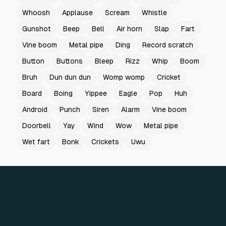
Whoosh
Applause
Scream
Whistle
Gunshot
Beep
Bell
Air horn
Slap
Fart
Vine boom
Metal pipe
Ding
Record scratch
Button
Buttons
Bleep
Rizz
Whip
Boom
Bruh
Dun dun dun
Womp womp
Cricket
Board
Boing
Yippee
Eagle
Pop
Huh
Android
Punch
Siren
Alarm
Vine boom
Doorbell
Yay
Wind
Wow
Metal pipe
Wet fart
Bonk
Crickets
Uwu