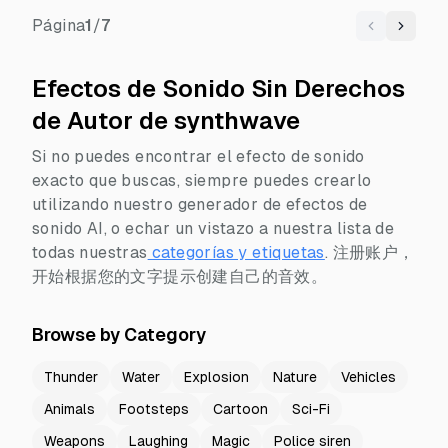
Página
1
/
7
Previous
Next
Efectos de Sonido Sin Derechos
de Autor de synthwave
Si no puedes encontrar el efecto de sonido
exacto que buscas, siempre puedes crearlo
utilizando nuestro generador de efectos de
sonido AI, o echar un vistazo a nuestra lista de
todas nuestras
categorías y etiquetas
.
注册账户，
开始根据您的文字提示创建自己的音效。
Browse by Category
Thunder
Water
Explosion
Nature
Vehicles
Animals
Footsteps
Cartoon
Sci-Fi
Weapons
Laughing
Magic
Police siren