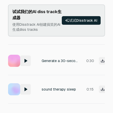
试试我们的AI diss track生
成器
试试Disstrack AI
使用Disstrack AI创建搞笑的AI
生成diss tracks
Generate a 30-second looping audio therapy sound with gentle binaural beats (3-7 Hz theta waves), soft nature white noise, and a whispered voice saying 'anak supaya tenang' in a calming tone. Ensure the audio fades smoothly for seamless looping
0:30
sound therapy sleep
0:15