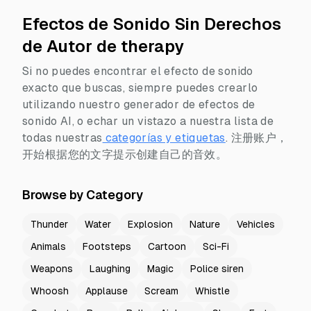
Efectos de Sonido Sin Derechos
de Autor de therapy
Si no puedes encontrar el efecto de sonido
exacto que buscas, siempre puedes crearlo
utilizando nuestro generador de efectos de
sonido AI, o echar un vistazo a nuestra lista de
todas nuestras
categorías y etiquetas
.
注册账户，
开始根据您的文字提示创建自己的音效。
Browse by Category
Thunder
Water
Explosion
Nature
Vehicles
Animals
Footsteps
Cartoon
Sci-Fi
Weapons
Laughing
Magic
Police siren
Whoosh
Applause
Scream
Whistle