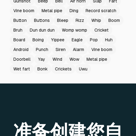
Gunshot
Beep
Bell
Air horn
Slap
Fart
Vine boom
Metal pipe
Ding
Record scratch
Button
Buttons
Bleep
Rizz
Whip
Boom
Bruh
Dun dun dun
Womp womp
Cricket
Board
Boing
Yippee
Eagle
Pop
Huh
Android
Punch
Siren
Alarm
Vine boom
Doorbell
Yay
Wind
Wow
Metal pipe
Wet fart
Bonk
Crickets
Uwu
准备创建您自