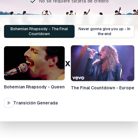
No se requiere tarjeta de crédito
Bohemian Rhapsody
-
The Final
Never gonna give you up
-
In
Countdown
the end
x
Bohemian Rhapsody
-
Queen
The Final Countdown
-
Europe
Transición Generada