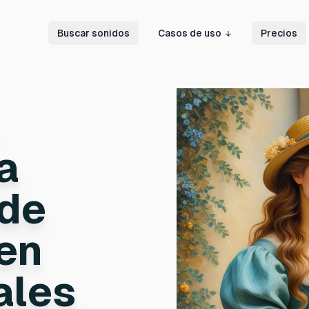
Buscar sonidos
Casos de uso
Precios
a
 de
en
ales