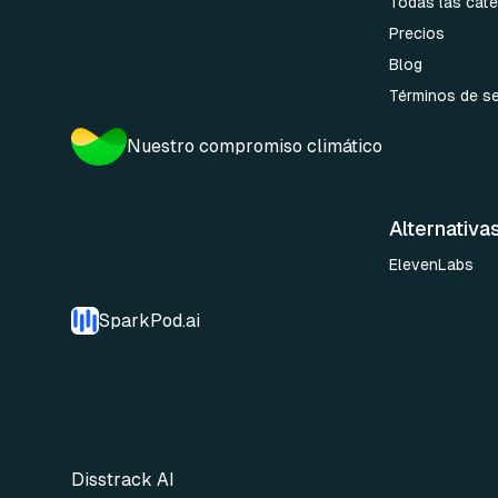
Todas las cate
Precios
Blog
Términos de se
Nuestro compromiso climático
Alternativa
ElevenLabs
SparkPod.ai
Disstrack AI