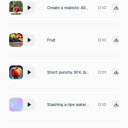
Create a realistic ASMR sound of a ripe pomegranate naturally cracking on a tree, soft dry crack of the skin, slight wet micro-pop of juice, slow natural split sound, no music, no voice, no artificial effects, high fidelity, crisp and clear, suitable for ASMR, silent ambient background, organic outdoor feel duration: 8-10 seconds, vertical short format compatible
0:10
Fruit
0:10
Short punchy SFX, biting into a crisp apple mixed with a wet citrus squish, organic plant healing, vibrant and juicy, isolated game asset.
0:01
Slashing a ripe watermelon with a sharp claw, soft wet impact, organic squish sound, fleshy slicing noise, no hard thud, smooth cutting entry, realistic tissue damage.
0:10