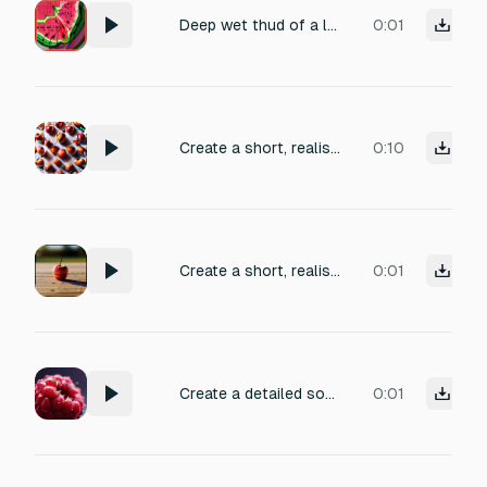
Deep wet thud of a large watermelon being split open, juicy crunch, satisfying impact, short
0:01
Create a short, realistic sound of a soft fruit hitting other fruits while falling — a gentle muted knock with a slightly wet, fleshy body, soft impact, organic texture, subtle juicy resonance, natural and detailed, clean transient, no cartoon style, no metallic tone, no hard thud, no exaggerated splat or crunch.
0:10
Create a short, realistic sound of a soft fruit hitting a wooden stick while falling — a light natural knock with a subtle juicy body, gentle impact, clean transient, slightly muted, organic, detailed, no cartoon style, no metallic tone, no heavy thud, no exaggerated crunch.
0:01
Create a detailed sound effect of a ripe, juicy raspberry bursting. Capture the initial snap of the skin, followed by the release of the pulpy interior and a subtle, sticky texture. Use close-up recording techniques for a hyperrealistic feel, emphasizing the wet and slightly acidic essence of the fruit.
0:01