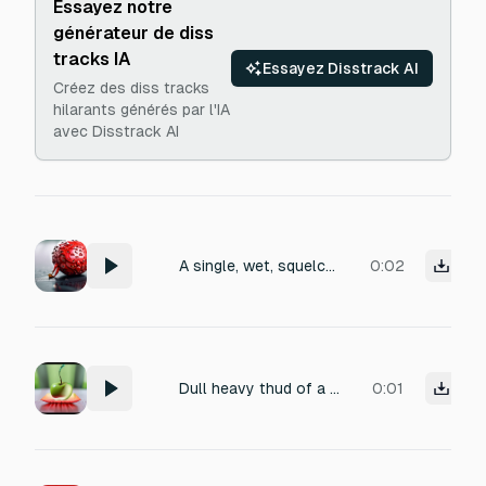
Essayez notre
générateur de diss
tracks IA
Essayez Disstrack AI
Créez des diss tracks
hilarants générés par l'IA
avec Disstrack AI
A single, wet, squelching sound of a ripe strawberry being crushed underfoot on a concrete surface, with a burst of juice and a soft, pulpy tearing texture, close-miked and slightly reverberant.
0:02
Dull heavy thud of a fruit hitting the ground and disappearing, low impact drop sound, short
0:01