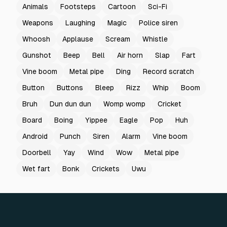
Animals
Footsteps
Cartoon
Sci-Fi
Weapons
Laughing
Magic
Police siren
Whoosh
Applause
Scream
Whistle
Gunshot
Beep
Bell
Air horn
Slap
Fart
Vine boom
Metal pipe
Ding
Record scratch
Button
Buttons
Bleep
Rizz
Whip
Boom
Bruh
Dun dun dun
Womp womp
Cricket
Board
Boing
Yippee
Eagle
Pop
Huh
Android
Punch
Siren
Alarm
Vine boom
Doorbell
Yay
Wind
Wow
Metal pipe
Wet fart
Bonk
Crickets
Uwu