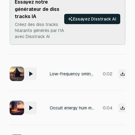
Essayez notre
générateur de diss
tracks IA
Essayez Disstrack AI
Créez des diss tracks
hilarants générés par l'IA
avec Disstrack AI
Low-frequency ominous stone-metal resonance, short, no impact, no explosion, internal pressure sound, dark occult tone
0:02
Occult energy hum malfunction. Sustained low frequency tone, irregular and decaying, like machinery losing power. Ends in silence. No attack, no impact, no explosion.
0:04