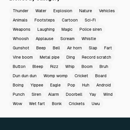
Thunder
Water
Explosion
Nature
Vehicles
Animals
Footsteps
Cartoon
Sci-Fi
Weapons
Laughing
Magic
Police siren
Whoosh
Applause
Scream
Whistle
Gunshot
Beep
Bell
Air horn
Slap
Fart
Vine boom
Metal pipe
Ding
Record scratch
Button
Bleep
Rizz
Whip
Boom
Bruh
Dun dun dun
Womp womp
Cricket
Board
Boing
Yippee
Eagle
Pop
Huh
Android
Punch
Siren
Alarm
Doorbell
Yay
Wind
Wow
Wet fart
Bonk
Crickets
Uwu