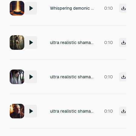
Whispering demonic voice speaking in unknown tongue, layered with deep guttural undertones, echoing chamber reverb, faint crackling fire and dark ritual ambience
0:10
ultra realistic shamanic mantra whispering with growly and harsh dark shamanic sounding
0:10
ultra realistic shamanic mantra whispering with growly and harsh dark shamanic sounding
0:10
ultra realistic shamanic mantra whispering with growly and harsh dark shamanic sounding
0:10