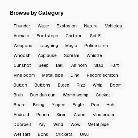
Browse by Category
Thunder
Water
Explosion
Nature
Vehicles
Animals
Footsteps
Cartoon
Sci-Fi
Weapons
Laughing
Magic
Police siren
Whoosh
Applause
Scream
Whistle
Gunshot
Beep
Bell
Air horn
Slap
Fart
Vine boom
Metal pipe
Ding
Record scratch
Button
Buttons
Bleep
Rizz
Whip
Boom
Bruh
Dun dun dun
Womp womp
Cricket
Board
Boing
Yippee
Eagle
Pop
Huh
Android
Punch
Siren
Alarm
Vine boom
Doorbell
Yay
Wind
Wow
Metal pipe
Wet fart
Bonk
Crickets
Uwu