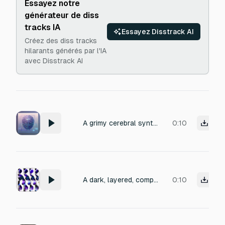
Essayez notre
générateur de diss
tracks IA
Essayez Disstrack AI
Créez des diss tracks
hilarants générés par l'IA
avec Disstrack AI
A grimy cerebral synth pad tuned to c
0:10
A dark, layered, complex, visceral synth pad, tuned to c and maintained for 10 seconds
0:10