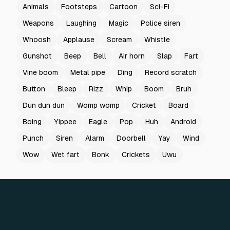
Animals
Footsteps
Cartoon
Sci-Fi
Weapons
Laughing
Magic
Police siren
Whoosh
Applause
Scream
Whistle
Gunshot
Beep
Bell
Air horn
Slap
Fart
Vine boom
Metal pipe
Ding
Record scratch
Button
Bleep
Rizz
Whip
Boom
Bruh
Dun dun dun
Womp womp
Cricket
Board
Boing
Yippee
Eagle
Pop
Huh
Android
Punch
Siren
Alarm
Doorbell
Yay
Wind
Wow
Wet fart
Bonk
Crickets
Uwu