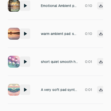
Emotional Ambient pad
0:10
warm ambient pad: soft low tones, gentle airy shimmer, smooth and comforting. No high frequencies, no sharp peaks, no bright chimes. Calm, welcoming, and easy on the ears
0:10
short quiet smooth high pad sound
0:01
A very soft pad synth: begins mid-high, dips lower, then glides upward, but stays below the initial pitch,fast decay
0:01