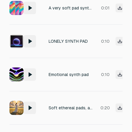
A very soft pad synth: begins mid-high, dips lower, then glides upward, but stays below the initial pitch
0:01
LONELY SYNTH PAD
0:10
Emotional synth pad
0:10
Soft ethereal pads, angelic atmosphere, calm and serene, heavenly ambience
0:20