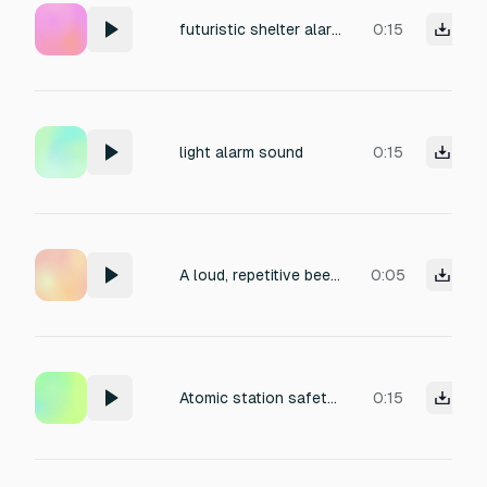
futuristic shelter alarm
0:15
light alarm sound
0:15
A loud, repetitive beeping sound of a truck backing up in reverse. The classic high-pitched ‘beep… beep… beep’ that warns people nearby. Industrial, mechanical, safety alarm tone, typical of large construction or delivery trucks
0:05
Atomic station safety alarm beeping sound
0:15