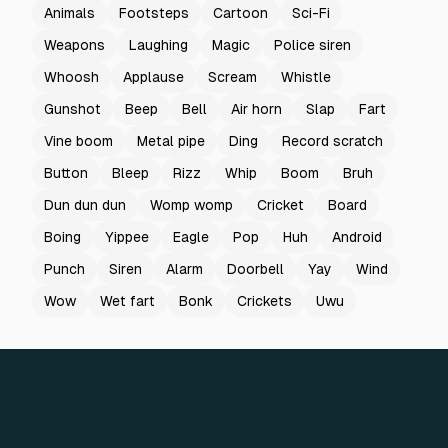
Animals
Footsteps
Cartoon
Sci-Fi
Weapons
Laughing
Magic
Police siren
Whoosh
Applause
Scream
Whistle
Gunshot
Beep
Bell
Air horn
Slap
Fart
Vine boom
Metal pipe
Ding
Record scratch
Button
Bleep
Rizz
Whip
Boom
Bruh
Dun dun dun
Womp womp
Cricket
Board
Boing
Yippee
Eagle
Pop
Huh
Android
Punch
Siren
Alarm
Doorbell
Yay
Wind
Wow
Wet fart
Bonk
Crickets
Uwu