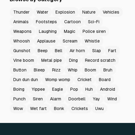
Thunder
Water
Explosion
Nature
Vehicles
Animals
Footsteps
Cartoon
Sci-Fi
Weapons
Laughing
Magic
Police siren
Whoosh
Applause
Scream
Whistle
Gunshot
Beep
Bell
Air horn
Slap
Fart
Vine boom
Metal pipe
Ding
Record scratch
Button
Bleep
Rizz
Whip
Boom
Bruh
Dun dun dun
Womp womp
Cricket
Board
Boing
Yippee
Eagle
Pop
Huh
Android
Punch
Siren
Alarm
Doorbell
Yay
Wind
Wow
Wet fart
Bonk
Crickets
Uwu