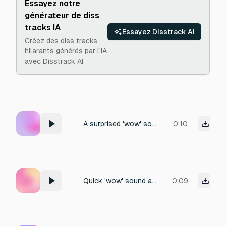
Essayez notre
générateur de diss
tracks IA
Essayez Disstrack AI
Créez des diss tracks
hilarants générés par l'IA
avec Disstrack AI
A surprised 'wow' sound followed by an echo.
0:10
Quick 'wow' sound as a surprise reaction.
0:09