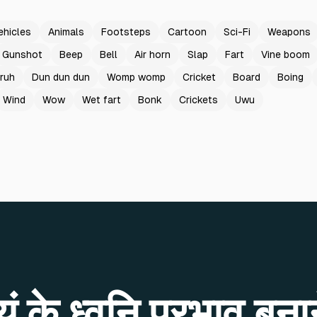
ehicles
Animals
Footsteps
Cartoon
Sci-Fi
Weapons
Gunshot
Beep
Bell
Air horn
Slap
Fart
Vine boom
ruh
Dun dun dun
Womp womp
Cricket
Board
Boing
Wind
Wow
Wet fart
Bonk
Crickets
Uwu
 के ध्वनि प्रभाव बनान