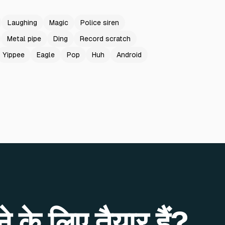
Laughing
Magic
Police siren
Metal pipe
Ding
Record scratch
Yippee
Eagle
Pop
Huh
Android
े के लिए तैयार हैं?