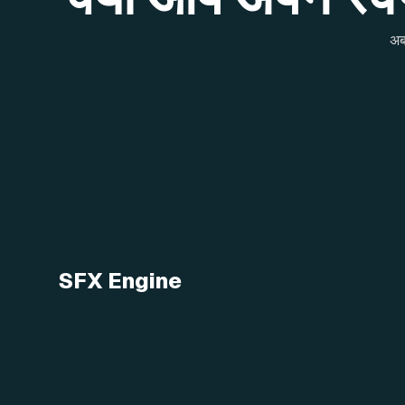
अब
SFX Engine