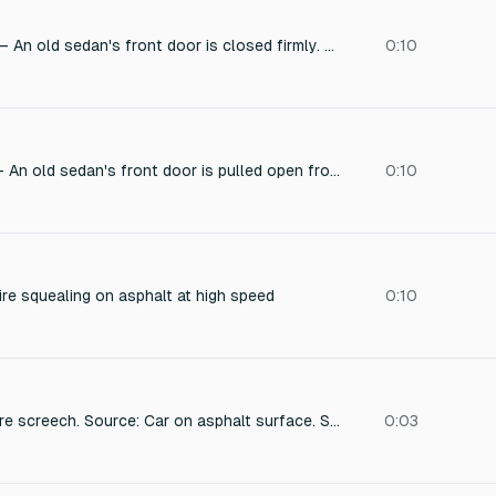
`car_door_close`** — An old sedan's front door is closed firmly. The latch catches with a solid thunk. Outdoor parking-lot acoustic.
0:10
`car_door_open`** — An old sedan's front door is pulled open from outside. The hinge creaks with rust, the latch clicks as it releases. Outdoor parking-lot acoustic.
0:10
tire squealing on asphalt at high speed
0:10
Persistent, looped tire screech. Source: Car on asphalt surface. Sonic characteristics: High-pitched, sustained, with a gritty texture. Production: Clean, modern recording, with minimal processing.
0:03