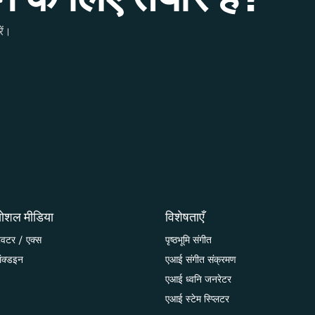
ें।
ोशल मीडिया
विशेषताएँ
्विटर / एक्स
पृष्ठभूमि संगीत
िंक्डइन
एआई संगीत संक्रमण
एआई ध्वनि जनरेटर
एआई स्टेम स्प्लिटर