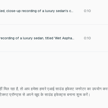
A meticulously detailed, close-up recording of a luxury sedan's combustion engine ceasing operation. Capture the subtle mechanical nuances and resonant vibrations within a professional sound studio environment. Emphasize ultra-high-fidelity, pristine sonic clarity, and a dynamic range that showcases the engine's intricate shutdown sequence, perfect for sound design applications.
0:10
A detailed close-up recording of a luxury sedan, titled 'Wet Asphalt Arrival', parking on wet asphalt within a professional sound studio environment. Capture the distinct tire friction, the subtle compression of the suspension, and the subdued engine shut-off. Emphasize pristine sonic clarity, high-fidelity, and zero ambiance for a hyper-realistic experience. Focus on the crispness of each sound element.
0:10
ीं मिल रहा है, तो आप हमेशा हमारे एआई साउंड इफेक्ट जनरेटर का उपयोग करके
स्ट प्रॉम्प्ट्स से अपने खुद के साउंड इफेक्ट्स बनाना शुरू करें।