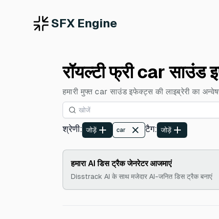
SFX Engine
रॉयल्टी फ्री car साउंड इ
हमारी मुफ्त car साउंड इफेक्ट्स की लाइब्रेरी का अन्वेषण
श्रेणी
:
टैग
:
जोड़ें
जोड़ें
car
हमारा AI डिस ट्रैक जेनरेटर आजमाएं
Disstrack AI के साथ मजेदार AI-जनित डिस ट्रैक बनाएं