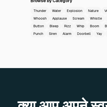
Browse by Category
Thunder
Water
Explosion
Nature
V
Whoosh
Applause
Scream
Whistle
Button
Bleep
Rizz
Whip
Boom
B
Punch
Siren
Alarm
Doorbell
Yay
क्या आप अपने स्वयं