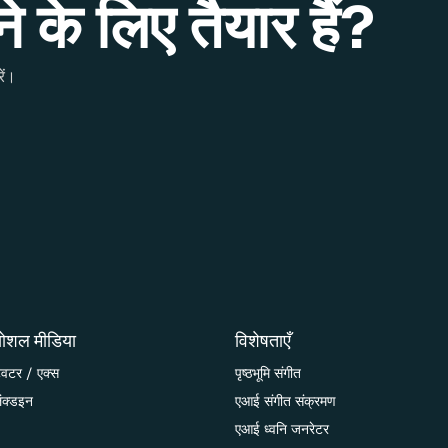
े के लिए तैयार हैं?
ें।
ोशल मीडिया
विशेषताएँ
्विटर / एक्स
पृष्ठभूमि संगीत
िंक्डइन
एआई संगीत संक्रमण
एआई ध्वनि जनरेटर