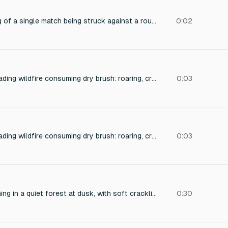
A close-up recording of a single match being struck against a rough striker strip, starting with a sharp, dry friction sound followed by a brief, sizzling ignition and a soft, crackling flame. The environment is quiet and intimate, with subtle room ambience and no background noise. The texture is crisp, immediate, and slightly metallic, capturing the initial scratch and the immediate transition to a steady, tiny fire.
0:02
Intense, rapidly spreading wildfire consuming dry brush: roaring, crackling flames with sharp pops of exploding twigs, accompanied by a low rumble and the hiss of burning leaves. Close-miked, immersive stereo field with hot, aggressive energy. Perfect for a dramatic scene of encroaching danger.
0:03
Intense, rapidly spreading wildfire consuming dry brush: roaring, crackling flames with sharp pops of exploding twigs, accompanied by a low rumble and the hiss of burning leaves. Close-miked, immersive stereo field with hot, aggressive energy. Perfect for a dramatic scene of encroaching danger.
0:03
Gentle campfire burning in a quiet forest at dusk, with soft crackling and occasional pops of resin-filled wood, warm and cozy atmosphere, intimate and relaxing soundscape, recorded with close-mic technique for detailed texture, perfect for meditation or ambient relaxation.
0:30