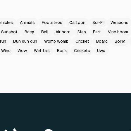
ehicles
Animals
Footsteps
Cartoon
Sci-Fi
Weapons
Gunshot
Beep
Bell
Air horn
Slap
Fart
Vine boom
ruh
Dun dun dun
Womp womp
Cricket
Board
Boing
Wind
Wow
Wet fart
Bonk
Crickets
Uwu