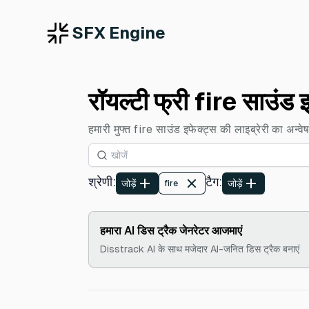
SFX Engine
रॉयल्टी फ्री fire साउंड 
हमारी मुफ्त fire साउंड इफेक्ट्स की लाइब्रेरी का अन्वेषण
श्रेणी
:
टैग
:
जोड़ें
जोड़ें
fire
हमारा AI डिस ट्रैक जेनरेटर आजमाएं
Disstrack AI के साथ मजेदार AI-जनित डिस ट्रैक बनाएं