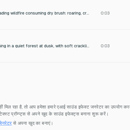
Intense, rapidly spreading wildfire consuming dry brush: roaring, crackling flames with sharp pops of exploding twigs, accompanied by a low rumble and the hiss of burning leaves. Close-miked, immersive stereo field with hot, aggressive energy. Perfect for a dramatic scene of encroaching danger.
0:03
Gentle campfire burning in a quiet forest at dusk, with soft crackling and occasional pops of resin-filled wood, warm and cozy atmosphere, intimate and relaxing soundscape, recorded with close-mic technique for detailed texture, perfect for meditation or ambient relaxation.
0:03
ीं मिल रहा है, तो आप हमेशा हमारे एआई साउंड इफेक्ट जनरेटर का उपयोग करके
स्ट प्रॉम्प्ट्स से अपने खुद के साउंड इफेक्ट्स बनाना शुरू करें।
जेनरेटर
से अपना खुद का बनाएं।