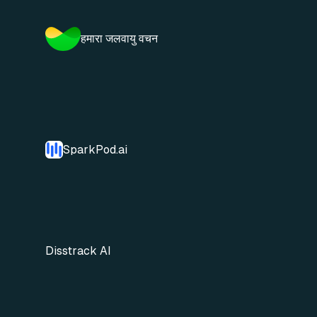
हमारा जलवायु वचन
SparkPod.ai
Disstrack AI