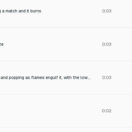
ng a match and it burns
0:03
ze
0:03
A dry bush crackling and popping as flames engulf it, with the low roar of fire and occasional gusts of wind, distant insects, recorded close-up with crisp detail.
0:03
0:02