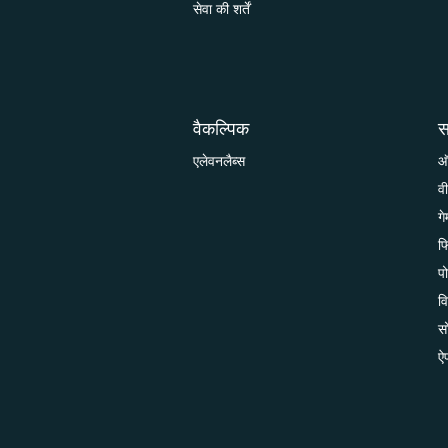
सेवा की शर्तें
वैकल्पिक
स
एलेवनलैब्स
ऑ
व
गे
फि
प
वि
स
ऐ