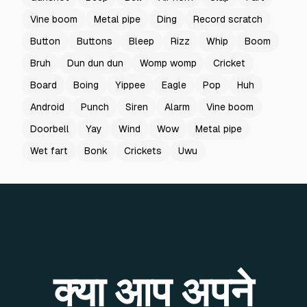
Vine boom
Metal pipe
Ding
Record scratch
Button
Buttons
Bleep
Rizz
Whip
Boom
Bruh
Dun dun dun
Womp womp
Cricket
Board
Boing
Yippee
Eagle
Pop
Huh
Android
Punch
Siren
Alarm
Vine boom
Doorbell
Yay
Wind
Wow
Metal pipe
Wet fart
Bonk
Crickets
Uwu
क्या आप अपने