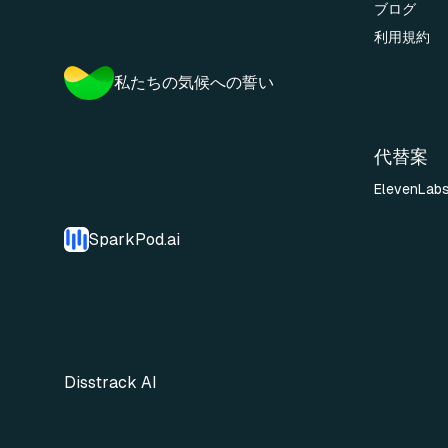
ブログ
利用規約
私たちの気候への誓い
代替案
ElevenLab
SparkPod.ai
Disstrack AI