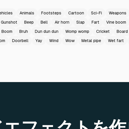
ehicles
Animals
Footsteps
Cartoon
Sci-Fi
Weapons
Gunshot
Beep
Bell
Air horn
Slap
Fart
Vine boom
Boom
Bruh
Dun dun dun
Womp womp
Cricket
Board
oom
Doorbell
Yay
Wind
Wow
Metal pipe
Wet fart
ドエフェクトを作