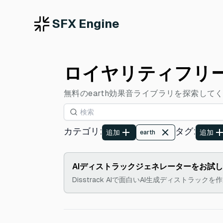
SFX Engine
ロイヤリティフリーの
無料のearth効果音ライブラリを探索し
カテゴリ
:
タグ
:
追加
追加
earth
AIディストラックジェネレーターをお試
Disstrack AIで面白いAI生成ディストラック