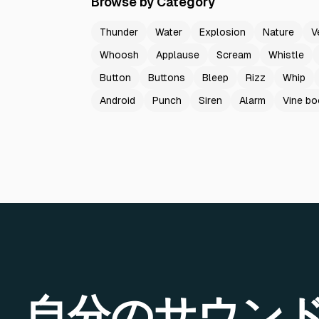
Browse by Category
Thunder
Water
Explosion
Nature
V
Whoosh
Applause
Scream
Whistle
Button
Buttons
Bleep
Rizz
Whip
Android
Punch
Siren
Alarm
Vine b
自分のサウン