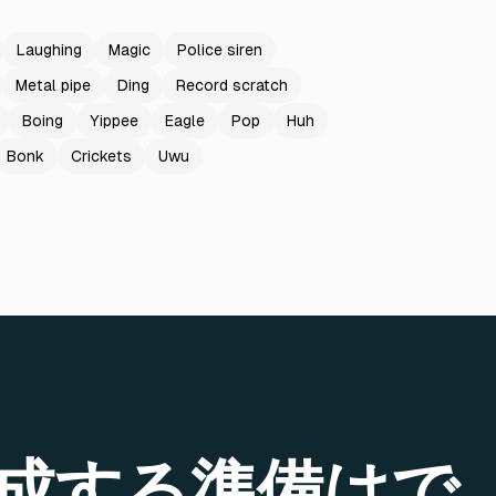
Laughing
Magic
Police siren
Metal pipe
Ding
Record scratch
Boing
Yippee
Eagle
Pop
Huh
Bonk
Crickets
Uwu
成する準備はで