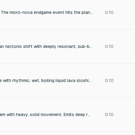
**`nova_impact`** — The micro-nova endgame event hits the planet. A massive deep boom layered with shimmering high-frequency energy and a sustained sub-bass earth-rumble that decays slowly. Otherworldly and final. Outdoor open-sky acoustic.
0:10
Massive, subterranean tectonic shift with deeply resonant, sub-bass frequencies. A delayed atmospheric rupture creates a cavernous echo, punctuated by radiating shockwave pressure distortion. The sonic texture is heavily distorted, creating an otherworldly and destructive atmosphere. Perfect for a sci-fi film.
0:10
Deep volcanic rumble with rhythmic, wet, boiling liquid lava sloshing sounds. Layered with heavy rock-grinding and tectonic shifting as the stone plates move. Add intense, fiery crackling, heat haze sizzling, and distant volcanic explosions for depth. Low-frequency monster breathe and occasional molten burbles. High-quality, cinematic, immersive ambient creature soundscape.
0:10
A massive stone golem with heavy, solid movement. Emits deep rock grinding, hard impacts, and dense stone shifting. Layered with low-frequency rumble, cracking rock, and debris movement. Movements feel slow, powerful, and grounded, like huge boulders colliding. No magical tones, only raw earth and weight. The sound is heavy, solid, and impactful, avoiding sharp or high-pitched elements.
0:10