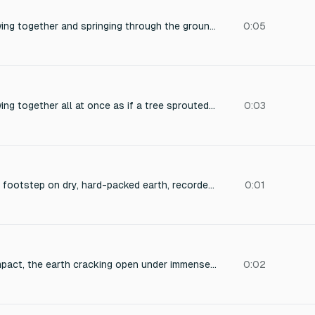
sound of roots growing together and springing through the ground earth rumbling
0:05
sound of roots growing together all at once as if a tree sprouted out of the ground within a few seconds
0:03
A single, close-mic'd footstep on dry, hard-packed earth, recorded with a hint of natural room ambience, emphasizing a deep, resonant low-frequency thud.
0:01
Massive cinematic impact, the earth cracking open under immense pressure, deep sub bass force, powerful low frequency boom, colossal weight, dark cinematic scale, ground splitting apart, overwhelming impact moment, rich low end resonance. Duration 2 seconds. No drums, no percussion, no risers, no whooshes, no drops, no glitches, no stutters, no speech.
0:02