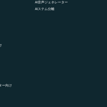
AI音声ジェネレーター
AIステム分離
け
ター向け