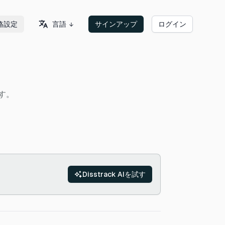
言語
格設定
サインアップ
ログイン
す。
Disstrack AIを試す