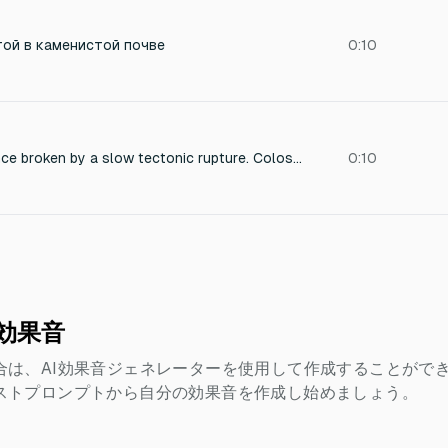
той в каменистой почве
0:10
Deep primordial silence broken by a slow tectonic rupture. Colossal low-frequency resonance as reality itself begins to fracture. Massive collapsing force, controlled and inevitable, not chaotic. Heavy pressure waves rolling outward like divine verdicts. Space compresses, sound feels sacred and absolute. Long, deep void resonance that lingers, final and inescapable. Pure sound effects only, no melody, no rhythm.
0:10
h効果音
合は、AI効果音ジェネレーターを使用して作成することがで
ストプロンプトから自分の効果音を作成し始めましょう。