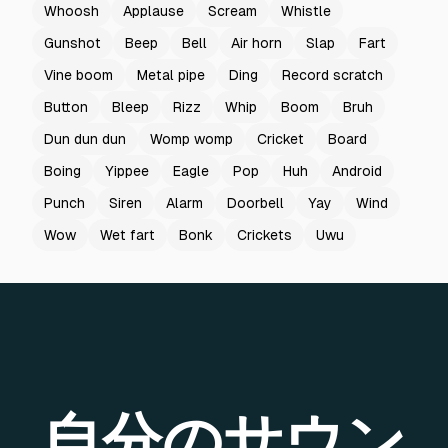
Whoosh
Applause
Scream
Whistle
Gunshot
Beep
Bell
Air horn
Slap
Fart
Vine boom
Metal pipe
Ding
Record scratch
Button
Bleep
Rizz
Whip
Boom
Bruh
Dun dun dun
Womp womp
Cricket
Board
Boing
Yippee
Eagle
Pop
Huh
Android
Punch
Siren
Alarm
Doorbell
Yay
Wind
Wow
Wet fart
Bonk
Crickets
Uwu
自分のサウン